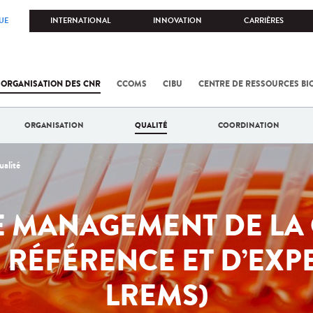
UE
INTERNATIONAL
INNOVATION
CARRIÈRES
 ORGANISATION DES CNR
CCOMS
CIBU
CENTRE DE RESSOURCES BI
ORGANISATION
QUALITÉ
COORDINATION
alité
E MANAGEMENT DE LA 
RÉFÉRENCE ET D’EXPE
LREMS)