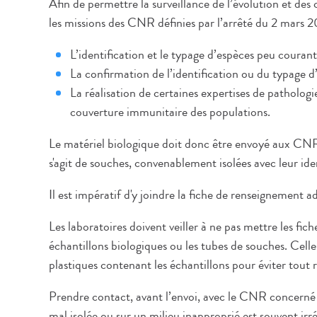
Afin de permettre la surveillance de l’évolution et des
les missions des CNR définies par l’arrêté du 2 mars 2
L’identification et le typage d’espèces peu courant
La confirmation de l’identification ou du typage d
La réalisation de certaines expertises de pathologi
couverture immunitaire des populations.
Le matériel biologique doit donc être envoyé aux CNR c
s'agit de souches, convenablement isolées avec leur i
Il est impératif d'y joindre la fiche de renseignement
Les laboratoires doivent veiller à ne pas mettre les fic
échantillons biologiques ou les tubes de souches. Cell
plastiques contenant les échantillons pour éviter tout
Prendre contact, avant l’envoi, avec le CNR concerné
mal isolée ou sur un milieu inapproprié est souvent ir