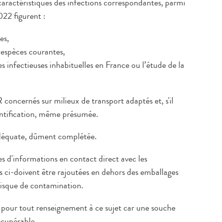
 caractéristiques des infections correspondantes, parmi
022 figurent :
es,
’espèces courantes,
es infectieuses inhabituelles en France ou l’étude de la
oncernés sur milieux de transport adaptés et, s'il
dentification, même présumée.
 adéquate, dûment complétée.
hes d'informations en contact direct avec les
es ci-doivent être rajoutées en dehors des emballages
 risque de contamination.
 pour tout renseignement à ce sujet car une souche
récupérable.