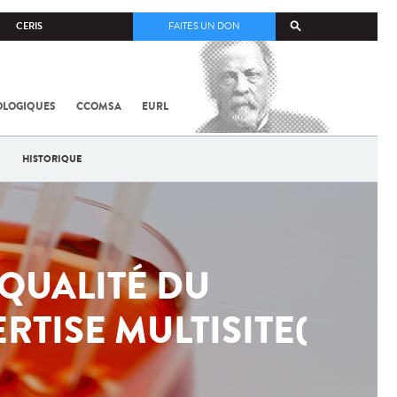
CERIS
FAITES UN DON
OLOGIQUES
CCOMSA
EURL
HISTORIQUE
QUALITÉ DU
RTISE MULTISITE(