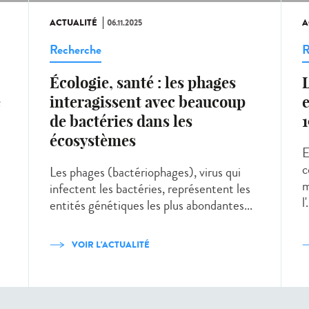
ACTUALITÉ
06.11.2025
A
Recherche
R
Écologie, santé : les phages
L
é
interagissent avec beaucoup
e
de bactéries dans les
écosystèmes
E
c
Les phages (bactériophages), virus qui
m
infectent les bactéries, représentent les
l'.
entités génétiques les plus abondantes...
VOIR L'ACTUALITÉ