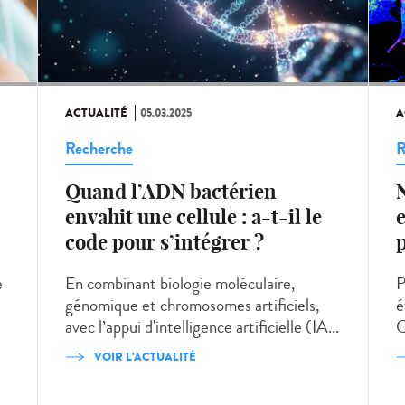
ACTUALITÉ
05.03.2025
A
Recherche
R
Quand l’ADN bactérien
N
envahit une cellule : a-t-il le
e
code pour s’intégrer ?
e
En combinant biologie moléculaire,
P
génomique et chromosomes artificiels,
é
avec l’appui d'intelligence artificielle (IA...
C
VOIR L'ACTUALITÉ