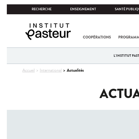
RECHERCHE
ENSEIGNEMENT
SANTÉ PUBLIQ
COOPÉRATIONS
PROGRAMM
L'INSTITUT PA
Vous
Actualités
Accueil
International
êtes
ici
ACTUA