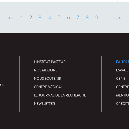
‹ précédent
1
2
3
4
5
6
7
8
9
…
suivant
FAITES
L'INSTITUT PASTEUR
NOS MISSIONS
ESPACE
NOUS SOUTENIR
CERIS
ris
CENTRE MÉDICAL
CENTRE
LE JOURNAL DE LA RECHERCHE
MENTIO
NEWSLETTER
CREDIT