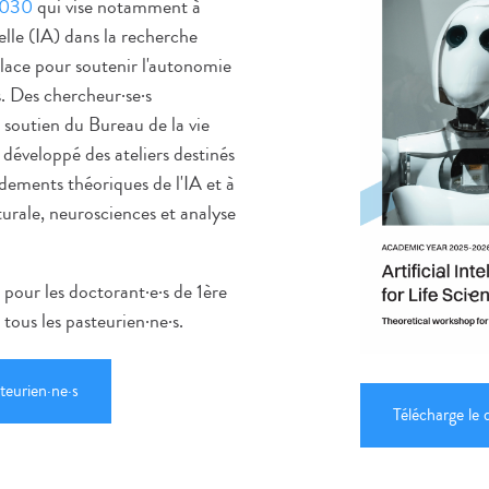
 2030
qui vise notamment à
ielle (IA) dans la recherche
place pour soutenir l'autonomie
. Des chercheur·se·s
e soutien du Bureau de la vie
développé des ateliers destinés
dements théoriques de l'IA et à
turale, neurosciences et analyse
e pour les doctorant
·
e
·
s de 1ère
 tous les pasteurien
·
ne
·
s.
teurien·ne·s
Télécharge le 