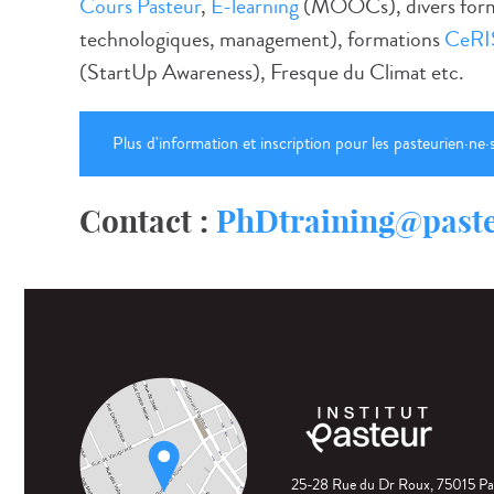
Cours Pasteur
,
E-learning
(MOOCs), divers format
technologiques, management), formations
CeRI
(StartUp Awareness), Fresque du Climat etc.
Plus d'information et inscription pour les pasteurien·ne·
Contact :
PhDtraining@paste
25-28 Rue du Dr Roux, 75015 Pa