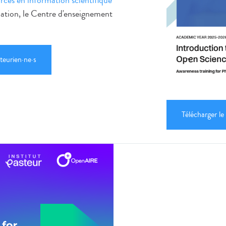
rces en information scientifique
tion, le Centre d'enseignement
teurien·ne·s
Télécharger le