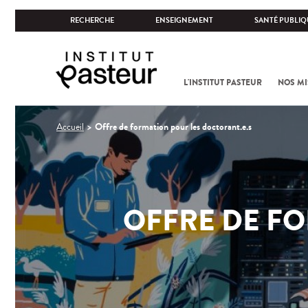
RECHERCHE
ENSEIGNEMENT
SANTÉ PUBLIQ
L'INSTITUT PASTEUR
NOS MI
Vous
Offre de formation pour les doctorant.e.s
Accueil
êtes
ici
OFFRE DE FO