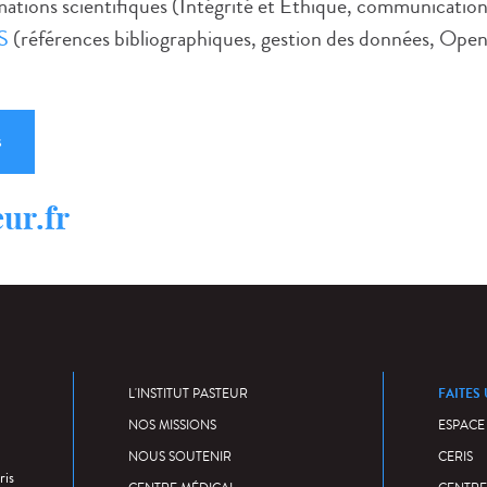
ions scientifiques (Intégrité et Ethique, communication,
S
(références bibliographiques, gestion des données, Open A
s
ur.fr
FAITES
L'INSTITUT PASTEUR
NOS MISSIONS
ESPACE
NOUS SOUTENIR
CERIS
ris