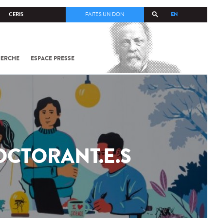
EN
CERIS
FAITES UN DON
HERCHE
ESPACE PRESSE
TOUT SUR
SARS-
COV-2 /
COVID-19
À
L'INSTITUT
PASTEUR
OCTORANT.E.S