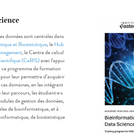
cience
des données sont centrales dans
ique et Biostatistique
, le
Hub
management
, le Centre de calcul
cientifique (CeRIS)
avec l'appui
pé ce programme de formation
r pour leur permettre d’acquérir
 ces domaines, en les intégrant
 leur parcours, les étudiant
·
e
·
s
 modules de gestion des données,
ales de bioinformatique, et à
informatique, de biostatistique