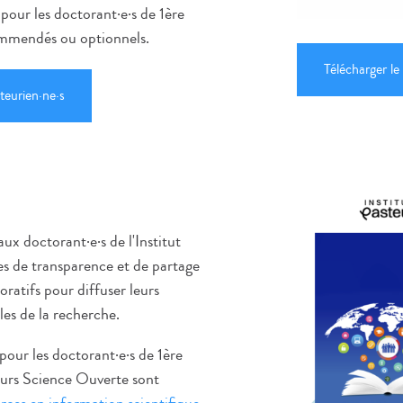
 pour les doctorant
·
e
·
s de 1ère
ommendés ou optionnels.
Télécharger le
teurien·ne·s
ux doctorant·e·s de l'Institut
es de transparence et de partage
boratifs pour diffuser leurs
les de la recherche.
pour les doctorant
·
e
·
s de 1ère
ours Science Ouverte sont