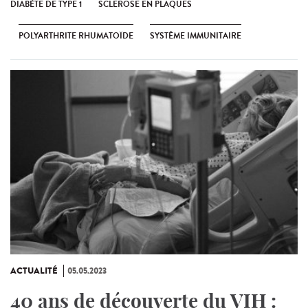
DIABÈTE DE TYPE 1
SCLEROSE EN PLAQUES
POLYARTHRITE RHUMATOÏDE
SYSTÈME IMMUNITAIRE
ACTUALITÉ
05.05.2023
40 ans de découverte du VIH :