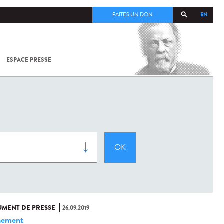
EN
FAITES UN DON
ESPACE PRESSE
TOUT SUR
SARS-
COV-2 /
COVID-19
À
L'INSTITUT
PASTEUR
MENT DE PRESSE
26.09.2019
nement