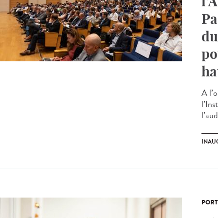
l’
Pa
du
po
ha
A l’o
l’In
l’aud
INAU
PORT