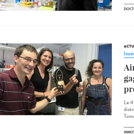
DOCT
ACTU
Insti
Ai
ga
pr
Le 4 
dist
Toma
INNO