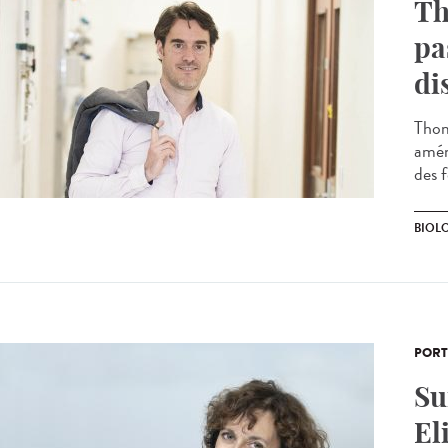
Th
pa
di
Thom
amén
des f
BIOL
PORT
Su
El