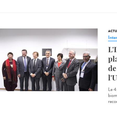
ACTU
Inte
L'
pl
de
l'
Le 4 
biom
recon