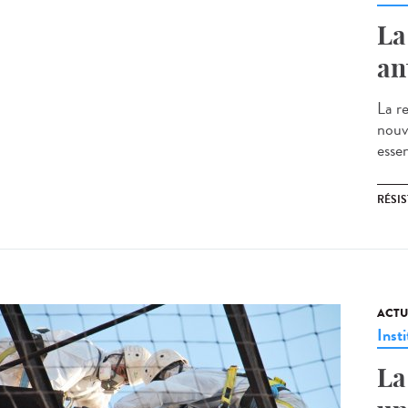
La
an
La re
nouv
essen
RÉSI
ACTU
Insti
La