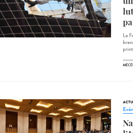
un
lu
pa
La F
bran
prin
MÉCÉ
ACTU
Evé
Na