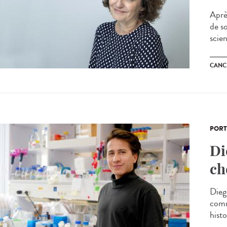
Après
de so
scien
CANC
PORT
Di
ch
Dieg
comm
histo