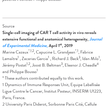
Source
Single-cell imaging of CAR T cell activity in vivo reveals
extensive functional and anatomical heterogeneity,
Journal
st
of Experimental Medicine
,
April 1
, 2019
*,1,2
*,1
Marine Cazaux
, Capucine L. Grandjean
, Fabrice
1
1
3
1
Lemaître
, Zacarias Garcia
, Richard J. Beck
, Idan Milo
,
1,2
3
4
Jérémy Postat
, Joost B. Beltman
, Eleanor J. Cheadle
1
and Philippe Bousso
* These authors contributed equally to this work.
1 Dynamics of Immune Responses Unit, Equipe Labellisée
Ligue Contre le Cancer, Institut Pasteur, INSERM U1223,
Paris, France.
2 University Paris Diderot, Sorbonne Paris Cité, Cellule