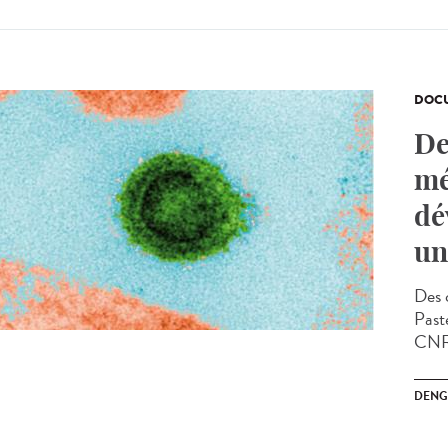
DOCU
De
mé
dé
un
Des c
Past
CNRS
DENG