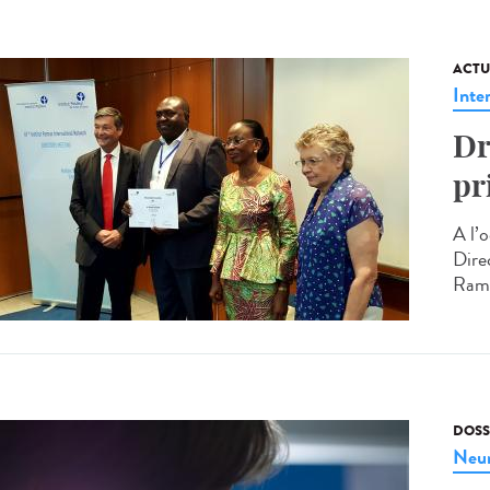
ACTU
Inte
Dr
pr
A l’
Direc
Rama
DOSS
Neur