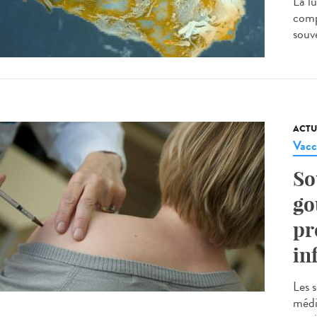
La lu
comp
souve
ACTU
Vacc
So
go
pr
in
Les s
médic