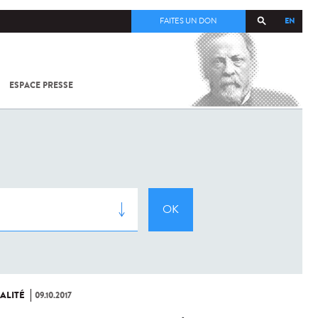
EN
FAITES UN DON
ESPACE PRESSE
TOUT SUR
SARS-
COV-2 /
COVID-19
À
L'INSTITUT
PASTEUR
ALITÉ
09.10.2017