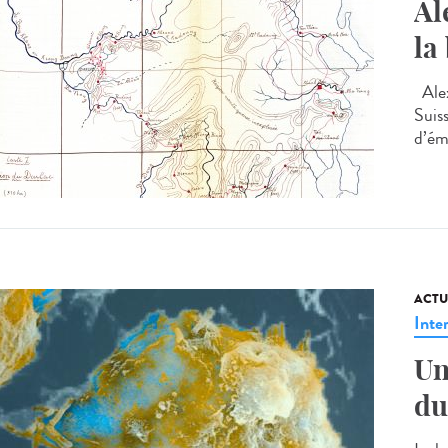
Al
la
Alex
Suis
d’émi
ACTU
Inte
Un
du