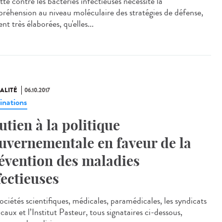
tte contre les bactéries infectieuses nécessite la
réhension au niveau moléculaire des stratégies de défense,
nt très élaborées, qu'elles...
ALITÉ
06.10.2017
inations
utien à la politique
uvernementale en faveur de la
évention des maladies
fectieuses
ociétés scientifiques, médicales, paramédicales, les syndicats
aux et l’Institut Pasteur, tous signataires ci-dessous,