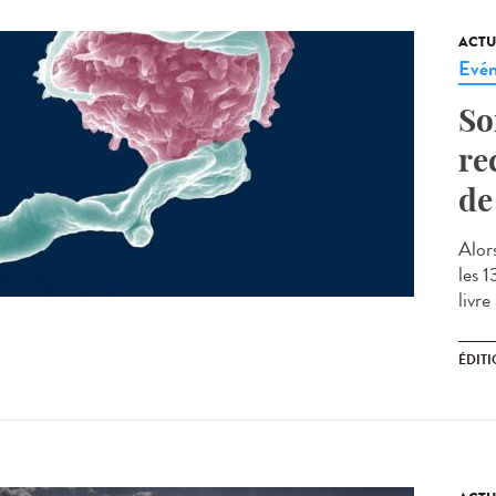
ACTU
Evé
So
re
de
Alor
les 
livre
ÉDIT