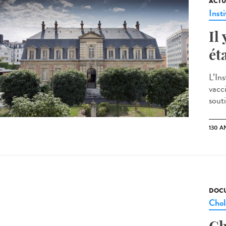
ACTU
Insti
Il
ét
L’Ins
vacci
sout
130 A
DOCU
Chol