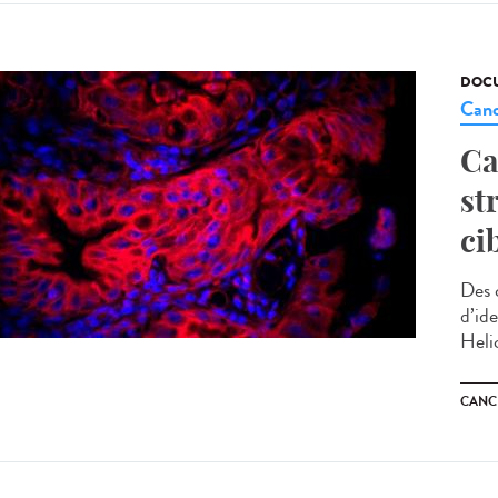
DOCU
Canc
Ca
st
ci
Des 
d’ide
Helic
CANC