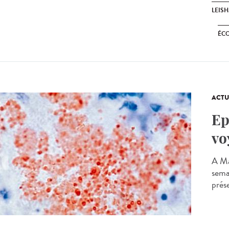
LEIS
ÉC
ACTU
Ep
vo
A Ma
sema
prése