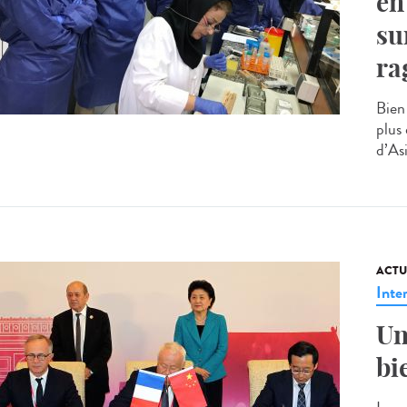
en
su
ra
Bien
plus
d’Asi
ACTU
Inte
Un
bi