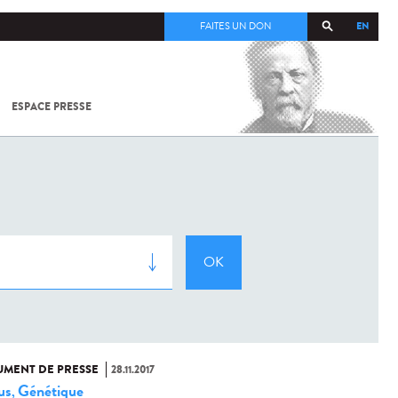
EN
FAITES UN DON
ESPACE PRESSE
TOUT SUR
SARS-
COV-2 /
COVID-19
À
L'INSTITUT
PASTEUR
MENT DE PRESSE
28.11.2017
us
Génétique
,