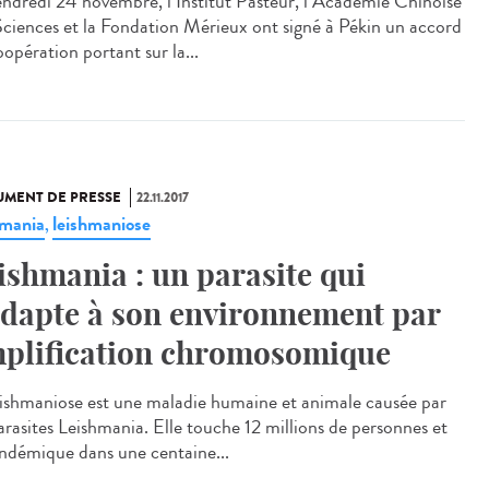
endredi 24 novembre, l’Institut Pasteur, l’Académie Chinoise
Sciences et la Fondation Mérieux ont signé à Pékin un accord
opération portant sur la...
MENT DE PRESSE
22.11.2017
hmania
leishmaniose
,
ishmania : un parasite qui
adapte à son environnement par
plification chromosomique
eishmaniose est une maladie humaine et animale causée par
parasites Leishmania. Elle touche 12 millions de personnes et
endémique dans une centaine...