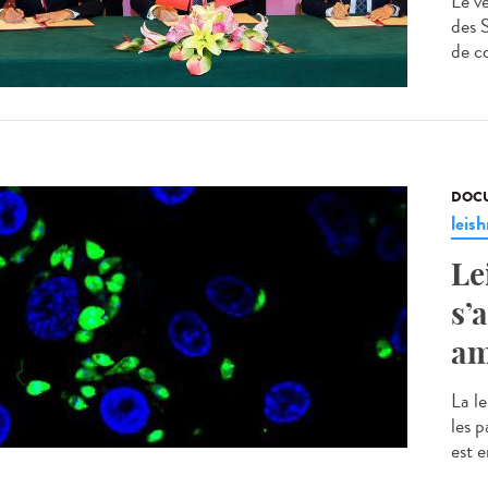
Le v
des 
de co
DOCU
leis
Le
s’
am
La l
les 
est 