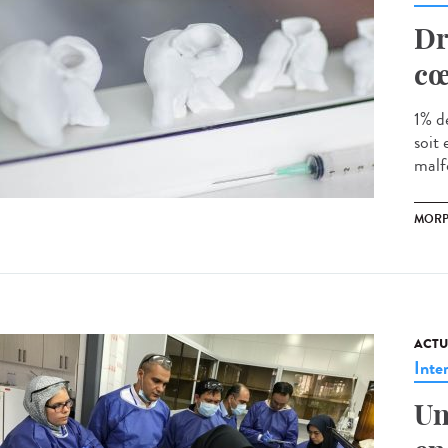
Dr
cœ
1% d
soit
malf
MORP
ACTU
Inte
Un