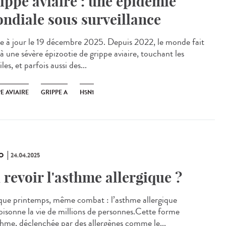
ippe aviaire : une épidémie
ndiale sous surveillance
 à jour le 19 décembre 2025. Depuis 2022, le monde fait
à une sévère épizootie de grippe aviaire, touchant les
iles, et parfois aussi des...
E AVIAIRE
GRIPPE A
H5N1
O
24.04.2025
 revoir l'asthme allergique ?
ue printemps, même combat : l’asthme allergique
isonne la vie de millions de personnes.Cette forme
thme, déclenchée par des allergènes comme le...