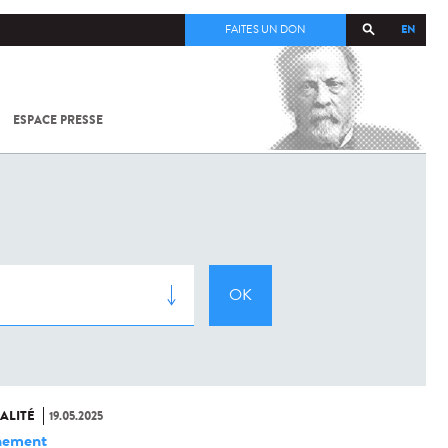
EN
FAITES UN DON
ESPACE PRESSE
TOUT SUR
SARS-
COV-2 /
COVID-19
À
L'INSTITUT
PASTEUR
ALITÉ
19.05.2025
nement