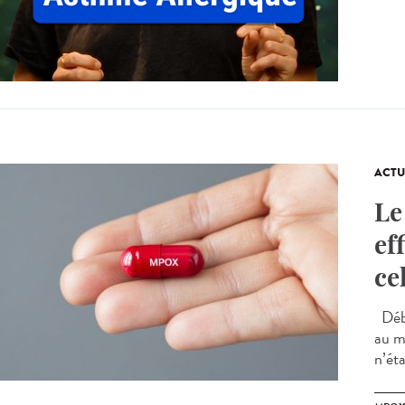
ACTU
Le
ef
ce
Débu
au mp
n’éta