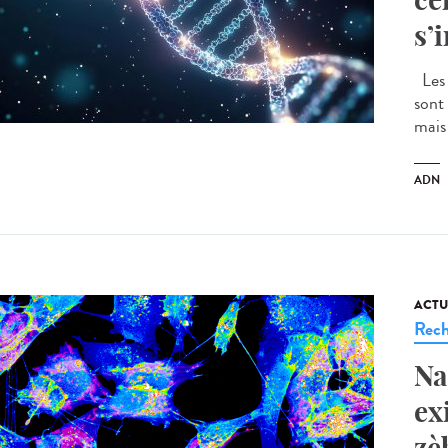
s’
Les 
sont
mais
ADN
ACTU
Rech
Na
ex
zè