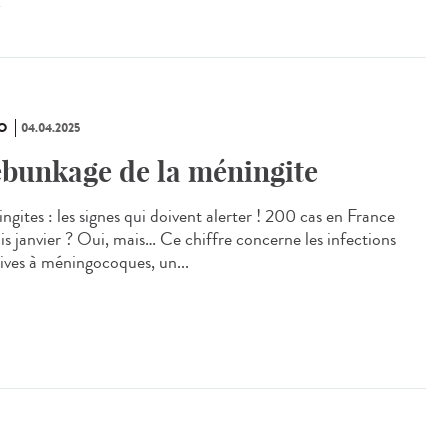
X
O
04.04.2025
bunkage de la méningite
ngites : les signes qui doivent alerter ! 200 cas en France
is janvier ? Oui, mais… Ce chiffre concerne les infections
sives à méningocoques, un...