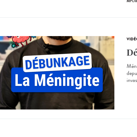
MPO
VIDÉ
Dé
Méni
depu
inva