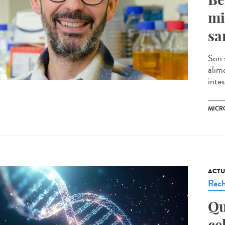
mi
sa
Son 
alim
intes
MICR
ACTU
Rech
Qu
ce