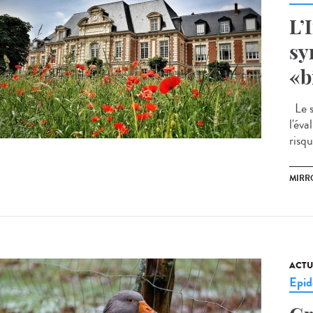
L’
sy
«b
Le s
l'év
risqu
MIRR
ACTU
Epid