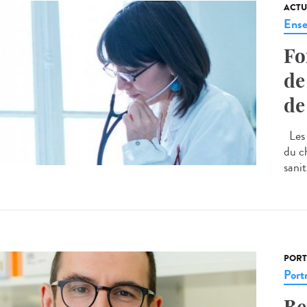
ACTU
Ense
Fo
de
de
Les 
du c
sanit
PORT
Portr
Be