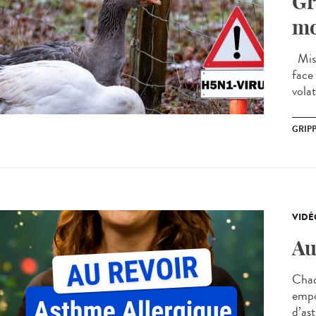
Gr
mo
Mise
face 
volat
GRIPP
VIDÉ
Au
Chaq
empo
d’as