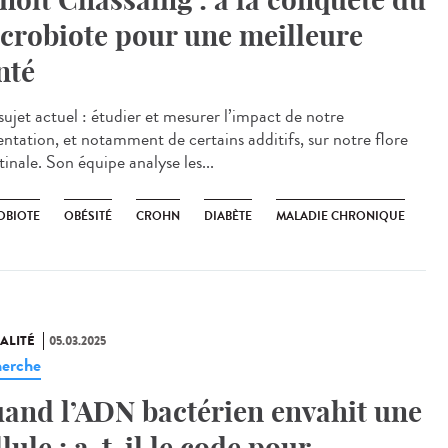
crobiote pour une meilleure
nté
sujet actuel : étudier et mesurer l’impact de notre
entation, et notamment de certains additifs, sur notre flore
tinale. Son équipe analyse les...
OBIOTE
OBÉSITÉ
CROHN
DIABÈTE
MALADIE CHRONIQUE
ALITÉ
05.03.2025
erche
and l’ADN bactérien envahit une
llule : a-t-il le code pour