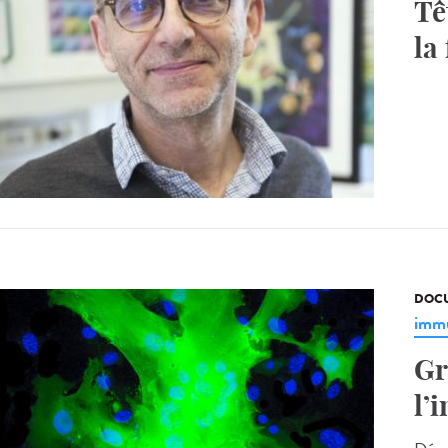
Tê
la
DOCU
immu
Gr
l’