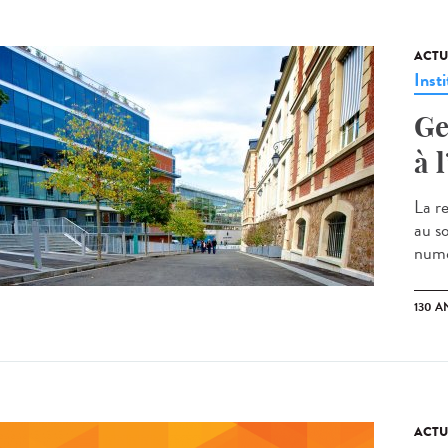
ACTU
Insti
Ge
à 
La r
au s
numé
130 A
ACTU