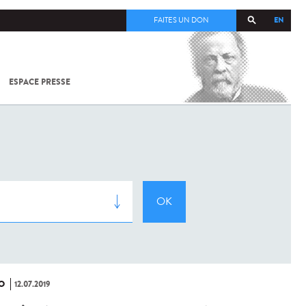
EN
FAITES UN DON
ESPACE PRESSE
TOUT SUR
SARS-
COV-2 /
COVID-19
À
L'INSTITUT
PASTEUR
O
12.07.2019