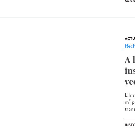
MOO
ACTU
Rech
A 
in
ve
L’In
m² p
trans
INSE