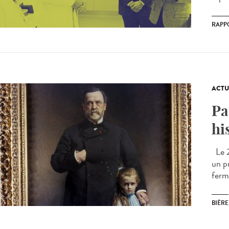
RAPP
ACTU
Pa
hi
Le 2
un pr
ferm
BIÈRE