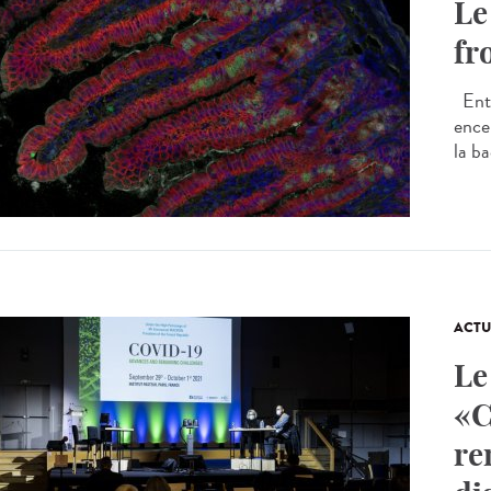
Le
fr
Entr
ence
la ba
ACTU
Le
«C
re