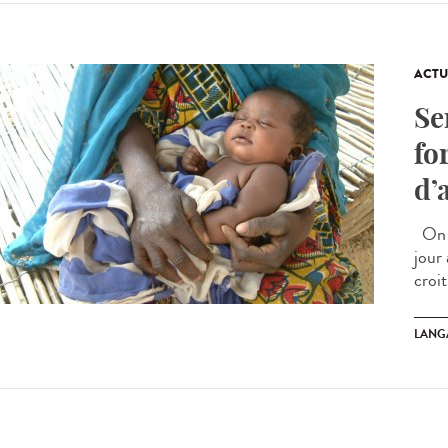
ACTU
Se
fo
d’
On s
jour
croit
LANG