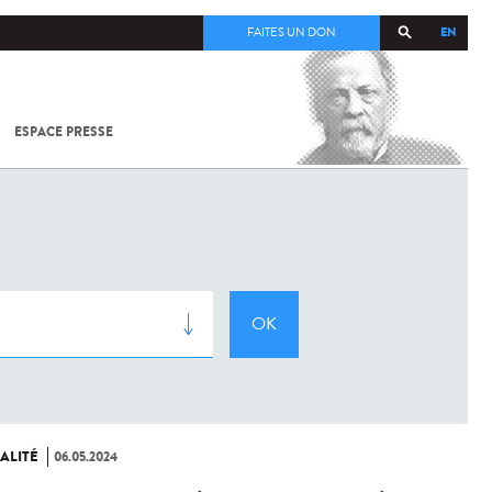
EN
FAITES UN DON
ESPACE PRESSE
TOUT SUR
SARS-
COV-2 /
COVID-19
À
L'INSTITUT
PASTEUR
ALITÉ
06.05.2024