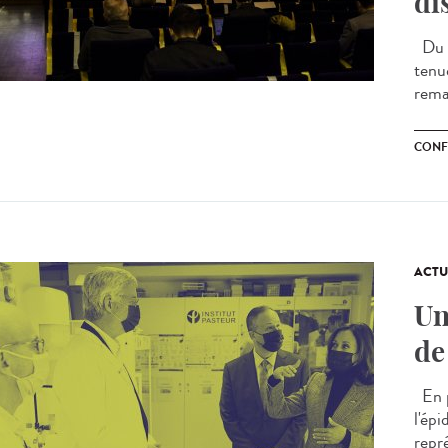
di
Du m
tenu
remai
CONF
ACTU
Un
de
En p
l'ép
repr