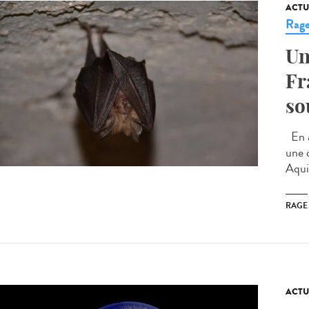
ACTU
Rag
Un
Fr
so
En a
une 
Aqui
RAGE
ACTU