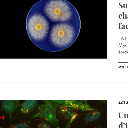
Su
ch
fa
À l’
Myco
épid
MYCO
ACTU
Un
d’