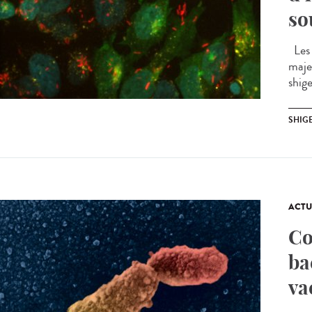
so
Les 
maje
shige
SHIG
ACTU
Co
ba
va