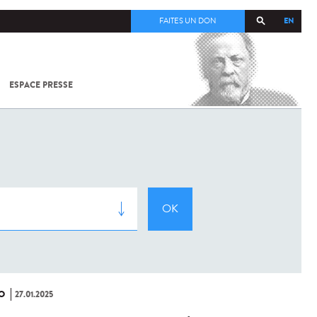
EN
FAITES UN DON
ESPACE PRESSE
TOUT SUR
SARS-
COV-2 /
COVID-19
À
L'INSTITUT
PASTEUR
O
27.01.2025