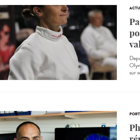
ACTU
Pa
po
va
Depu
Olymp
sur s
PORT
Ph
ré