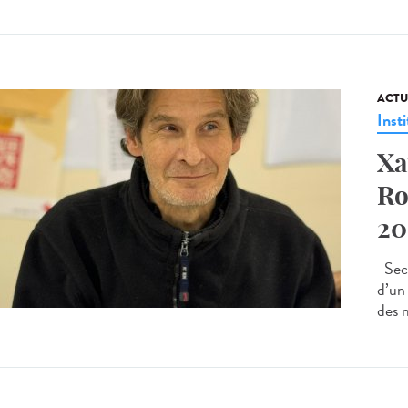
ACTU
Insti
Xa
Ro
20
Seco
d’un
des m