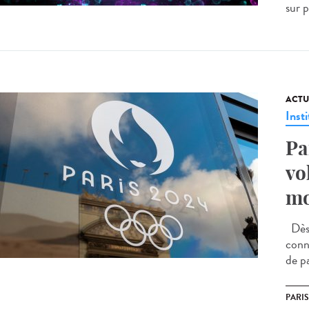
sur 
ACTU
Insti
Pa
vo
mo
Dès 
conne
de pa
PARIS