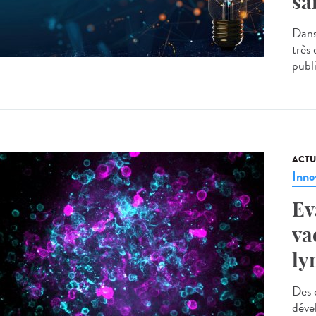
sa
Dans
très
publi
ACTU
Inno
Ev
va
ly
Des c
déve