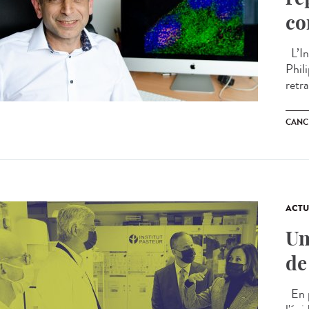
co
L’In
Phil
retra
CANC
ACTU
Un
de
En p