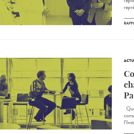
l'ép
repr
RAPP
ACTU
Co
ch
Pa
Quel
cons
l’Ins