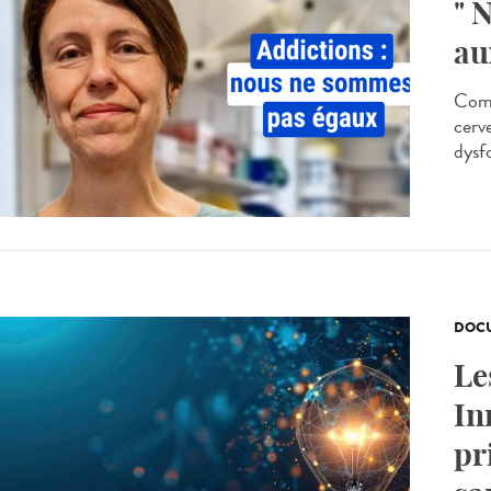
" 
au
Comp
cerv
dysf
DOCU
Le
In
pr