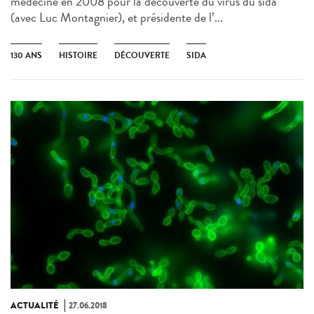
médecine en 2008 pour la découverte du virus du sida
(avec Luc Montagnier), et présidente de l’...
130 ANS
HISTOIRE
DÉCOUVERTE
SIDA
ACTUALITÉ
27.06.2018