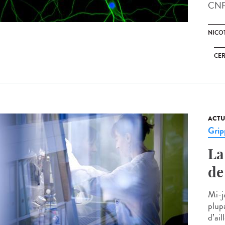
CNRS,
NICO
CE
ACTU
Grip
La
de
Mi-ja
plupa
d’ail