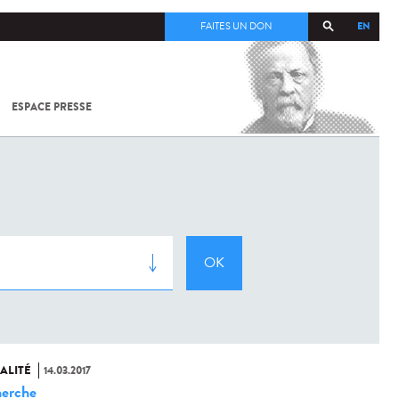
EN
FAITES UN DON
ESPACE PRESSE
TOUT SUR
SARS-
COV-2 /
COVID-19
À
L'INSTITUT
PASTEUR
ALITÉ
14.03.2017
erche