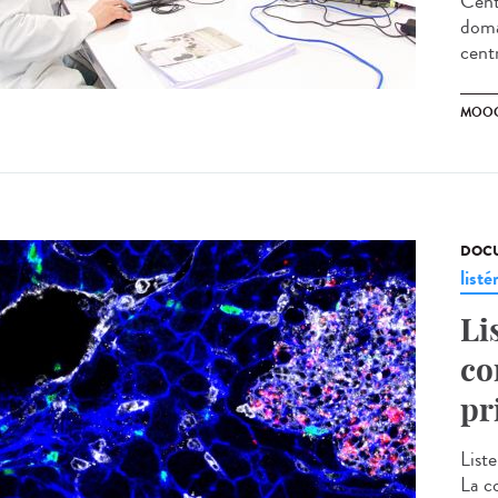
Cent
doma
cent
MOO
DOCU
listé
Li
co
pr
Liste
La c