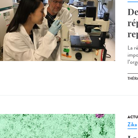
De
ré
re
La r
impo
l’org
THÉRA
ACTU
Zika