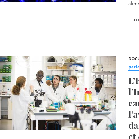
alime
LISTE
DOCU
part
L’
l’
ca
l’
da
et