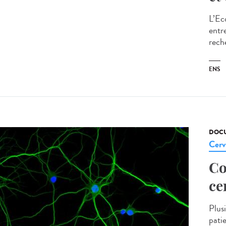
L’Ec
entr
rech
ENS
DOCU
Cerv
Co
ce
Plus
pati