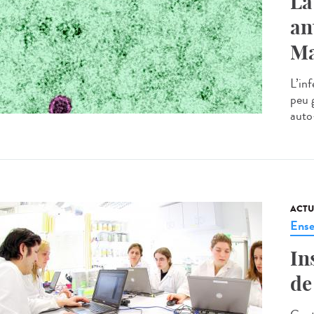
La
an
Ma
L’in
peu 
auto
ACTU
Ense
In
de