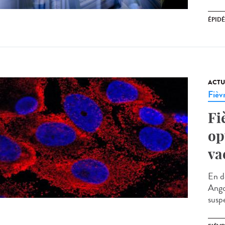
ÉPID
ACTU
Fièv
Fi
op
va
En d
Ango
susp