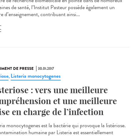
re de recherche biomédicale en pointe dans de nombreux
ines de santé, l’Institut Pasteur possède également un
re d’enseignement, contribuant ainsi...
C
MENT DE PRESSE
30.01.2017
riose
Listeria monocytogenes
,
steriose : vers une meilleure
mpréhension et une meilleure
ise en charge de l’infection
ria monocytogenes est la bactérie qui provoque la listériose.
ontamination humaine par Listeria est essentiellement