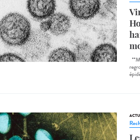
Vi
Ho
ha
mo
**Mi
regr
épidé
ACTU
Rech
Le