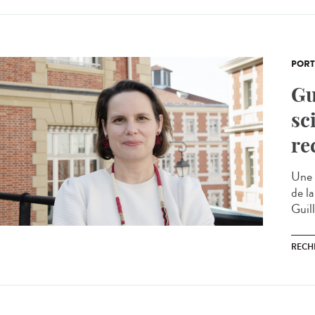
PORT
Gu
sc
re
Une 
de la
Guil
RECH