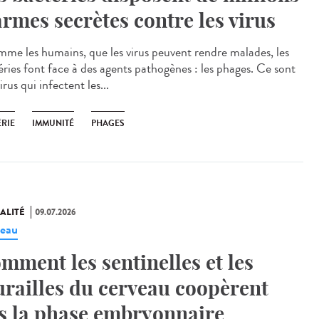
armes secrètes contre les virus
e les humains, que les virus peuvent rendre malades, les
éries font face à des agents pathogènes : les phages. Ce sont
irus qui infectent les...
ÉRIE
IMMUNITÉ
PHAGES
ALITÉ
09.07.2026
eau
mment les sentinelles et les
railles du cerveau coopèrent
s la phase embryonnaire