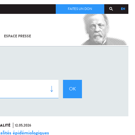
EN
FAITES UN DON
ESPACE PRESSE
TOUT SUR
SARS-
COV-2 /
COVID-19
À
L'INSTITUT
PASTEUR
ALITÉ
12.05.2026
alités épidémiologiques