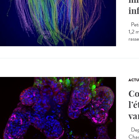
in
Peti
1,2 
rasse
ACTU
Co
l’
va
Depu
Chaq