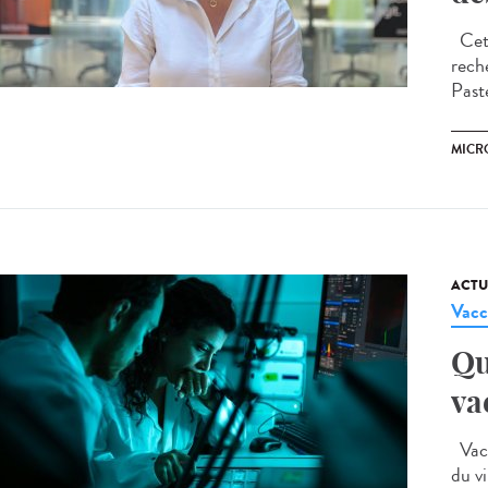
Cet a
rech
Past
MICR
ACTU
Vacc
Qu
va
Vacci
du vi