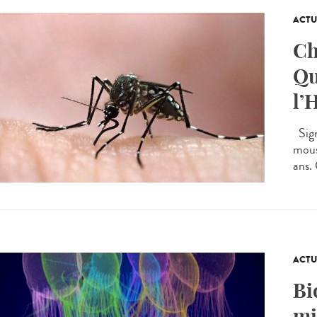
ACTU
Ch
Qu
l’
Sign
mous
ans.
ACTU
Bi
mi