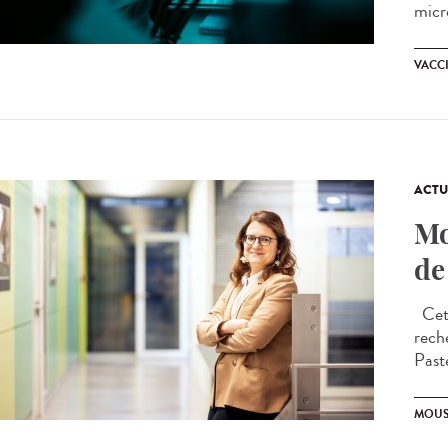
micr
VACC
ACTU
Mo
de
Cet a
rech
Past
MOUS