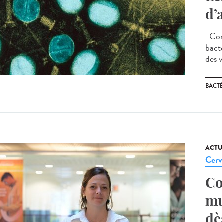
d’
Comm
bact
des v
BACT
ACTU
Cerv
Co
mu
dè