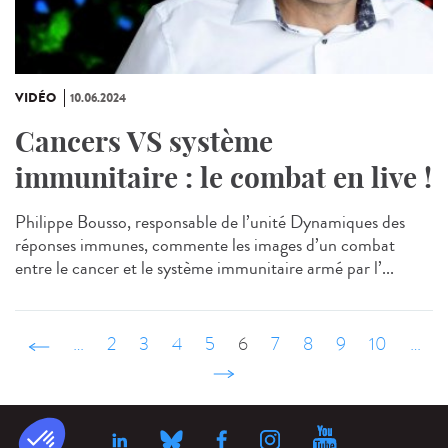
VIDÉO
10.06.2024
Cancers VS système
immunitaire : le combat en live !
Philippe Bousso, responsable de l’unité Dynamiques des
réponses immunes, commente les images d’un combat
entre le cancer et le système immunitaire armé par l’...
‹ précédent
…
2
3
4
5
6
7
8
9
10
…
suivant ›