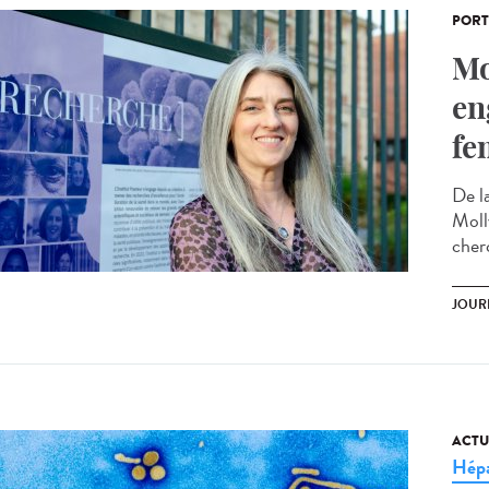
PORT
Mo
en
fe
De la
Moll
cherc
JOUR
ACTU
Hépa