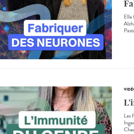
Fa
Elle
Alzh
Paste
VIDÉ
L'
Les 
Inger
Chez