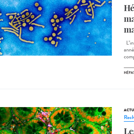
Hé
ma
ma
L’in
anné
comp
HÉPAT
ACTU
Rech
Le