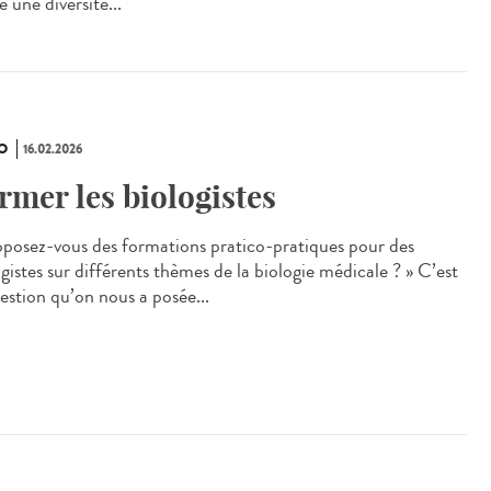
 une diversité...
O
16.02.2026
rmer les biologistes
oposez‑vous des formations pratico‑pratiques pour des
gistes sur différents thèmes de la biologie médicale ? » C’est
uestion qu’on nous a posée...