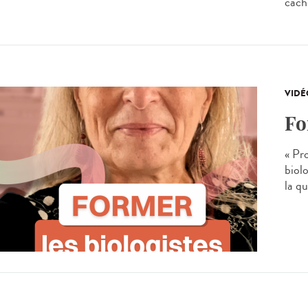
cache
VIDÉ
Fo
« Pr
biolo
la q