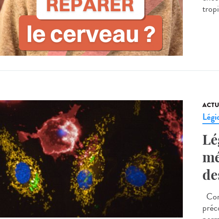
tropi
ACTU
Légi
Lé
mé
de
Comm
préc