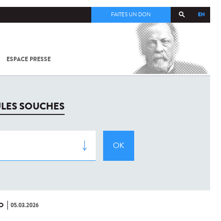
EN
FAITES UN DON
ESPACE PRESSE
TOUT SUR
SARS-
COV-2 /
COVID-19
À
ULES SOUCHES
L'INSTITUT
PASTEUR
O
05.03.2026