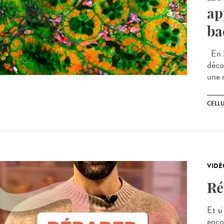
ap
ba
En 2
déco
une 
CELL
VIDÉ
Ré
Et si
enco