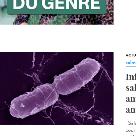
ACTU
salm
In
sa
am
an
Salm
coura