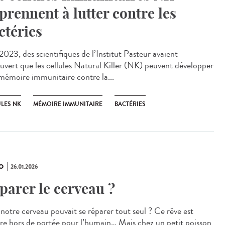
prennent à lutter contre les
ctéries
023, des scientifiques de l’Institut Pasteur avaient
uvert que les cellules Natural Killer (NK) peuvent développer
mémoire immunitaire contre la...
ULES NK
MÉMOIRE IMMUNITAIRE
BACTÉRIES
O
26.01.2026
parer le cerveau ?
 notre cerveau pouvait se réparer tout seul ? Ce rêve est
re hors de portée pour l’humain… Mais chez un petit poisson