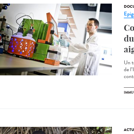
DOCU
Epig
Co
du
ai
Un tr
de l’
contr
IMMU
ACTU