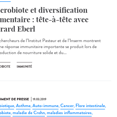
crobiote et diversification
imentaire : tête-à-tête avec
rard Eberl
chercheurs de l’Institut Pasteur et de l’Inserm montrent
ne réponse immunitaire importante se produit lors de
roduction de nourriture solide et du...
OBIOTE
IMMUNITÉ
MENT DE PRESSE
19.03.2019
biotique
Asthme
Auto-immune
Cancer
Flore intestinale
,
,
,
,
,
obiote
maladie de Crohn
maladies inflammatoires
,
,
,