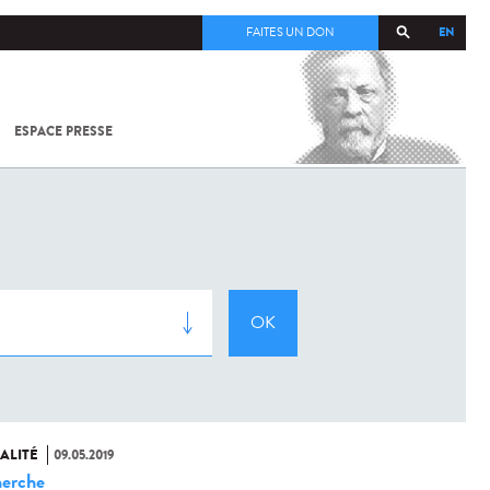
EN
FAITES UN DON
ESPACE PRESSE
TOUT SUR
SARS-
COV-2 /
COVID-19
À
L'INSTITUT
PASTEUR
ALITÉ
09.05.2019
erche