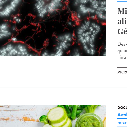
Mi
al
Gé
Des 
qu’u
l’int
MICR
DOCU
Anti
micr