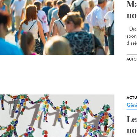
Ma
no
Diab
spon
dissé
AUTO
ACTU
Géné
Le
no