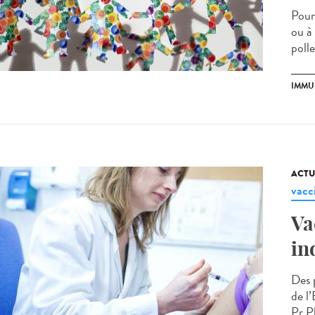
Pour
ou à
polle
IMMU
ACTU
vacc
Va
in
Des 
de l’
Pr Ph