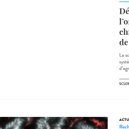
Dé
l’
ch
de
La s
syst
d’agr
SCLE
ACTU
Rech