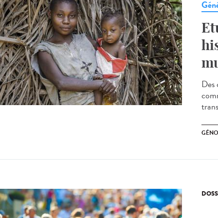
Géné
Et
hi
mu
Des 
comm
trans
GÉNO
DOSS