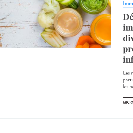
Immu
Dé
im
di
pr
in
Les 
part
les n
MICR