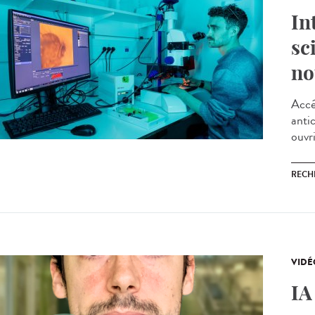
In
sc
no
Accé
antic
ouvri
RECH
VIDÉ
IA