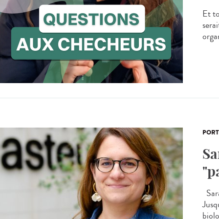
Et to
sera
organ
PORT
Sa
"p
Sara
Jusq
biolo