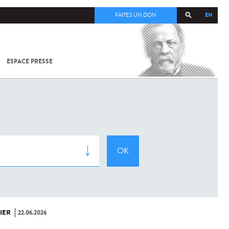
EN
FAITES UN DON
ESPACE PRESSE
TOUT SUR
SARS-
COV-2 /
COVID-19
À
L'INSTITUT
PASTEUR
IER
22.06.2026