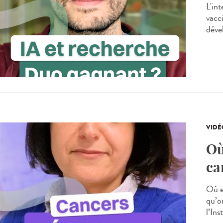
L'int
vacci
déve
VIDÉ
Où
ca
Où e
qu’o
l’Ins