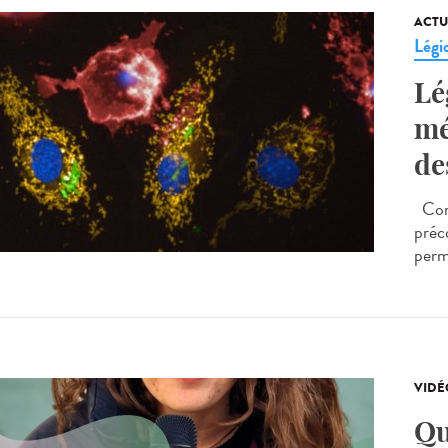
ACTU
Légi
Lé
mé
de
Comm
préc
perm
VIDÉ
Qu