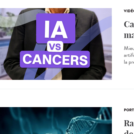
VIDÉ
Ca
ma
Mieu
artif
la p
PORT
Ra
de