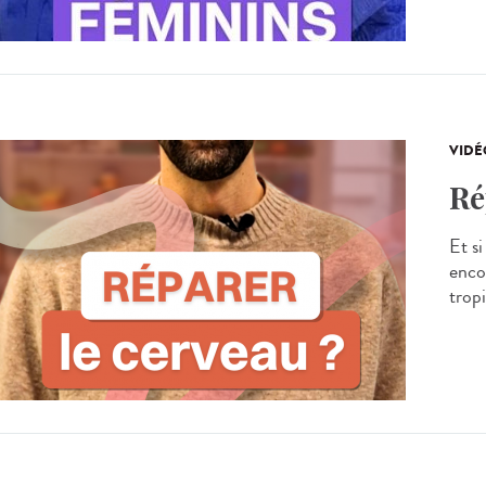
VIDÉ
Ré
Et si
enco
tropi