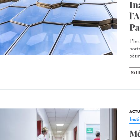
In
l’
Pa
L’Ins
porte
bâtim
INSTI
ACTU
Insti
Mé