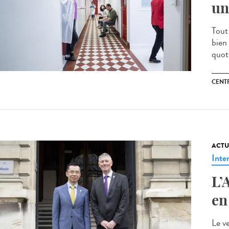
un
Tout
bien
quoti
CENT
ACTU
Inte
L’
en
Le v