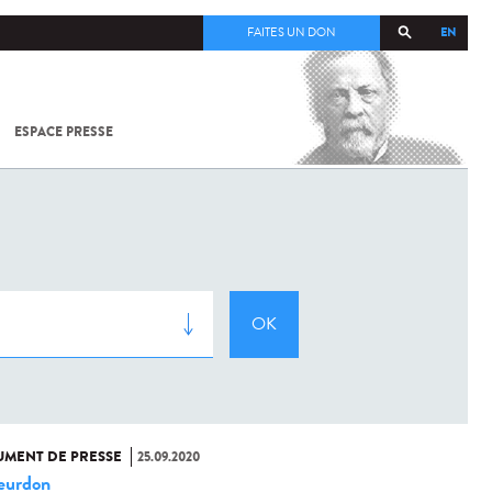
EN
FAITES UN DON
ESPACE PRESSE
TOUT SUR
SARS-
COV-2 /
COVID-19
À
L'INSTITUT
PASTEUR
MENT DE PRESSE
25.09.2020
eurdon