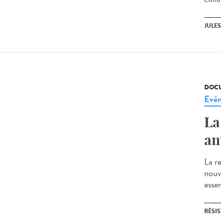
JULE
DOCU
Evé
La
an
La re
nouv
essen
RÉSI