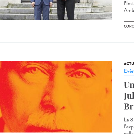
l’In
Amba
CORO
ACTU
Evé
Un
Ju
Br
Le 8
l’ex
colla