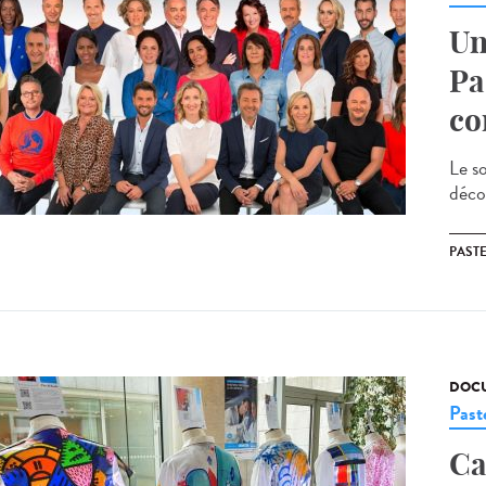
Un
Pa
co
Le so
décou
PAST
DOCU
Past
Ca