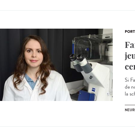
PORT
Fa
je
ce
Si F
de n
la sc
NEUR