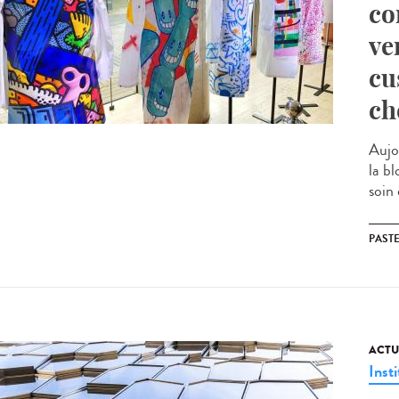
co
ve
cu
ch
Aujo
la b
soin 
PAST
ACTU
Insti