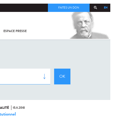
EN
FAITES UN DON
ESPACE PRESSE
TOUT SUR
SARS-
COV-2 /
COVID-19
À
L'INSTITUT
PASTEUR
ALITÉ
15.11.2018
tutionnel