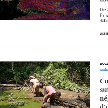
Des c
Pari
défe
LISTE
DOCU
mala
Co
su
né
d’