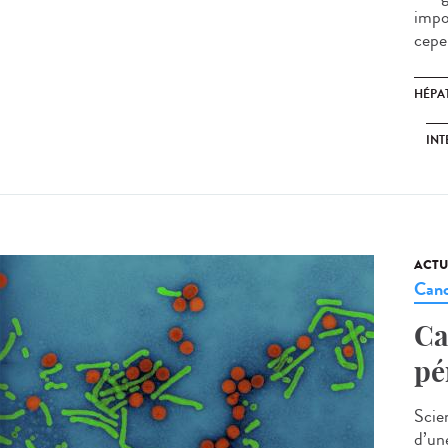
impo
cepen
HÉPAT
INT
ACTU
Canc
Ca
pé
Scie
d’un