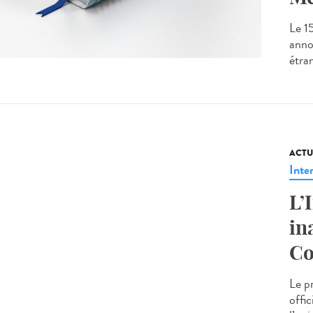
Le 1
anno
étra
ACTU
Inte
L’
in
Co
Le p
offi