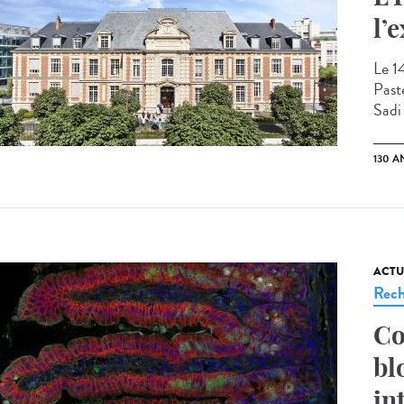
l’
Le 1
Past
Sadi
130 A
ACTU
Rech
Co
bl
in