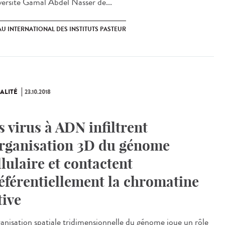
iversité Gamal Abdel Nasser de...
U INTERNATIONAL DES INSTITUTS PASTEUR
ALITÉ
23.10.2018
s virus à ADN infiltrent
organisation 3D du génome
llulaire et contactent
éférentiellement la chromatine
tive
ganisation spatiale tridimensionnelle du génome joue un rôle