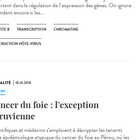
rtant dans la régulation de l’expression des gènes. On ignore
dant encore si les...
ITE B
TRANSCRIPTION
CHROMATINE
ERACTION HÔTE-VIRUS
ALITÉ
18.10.2018
er
ncer du foie : l’exception
ruvienne
ntifiques et médecins s’emploient à décrypter les tenants
e épidémiologie atypique du cancer du foie au Pérou, où les