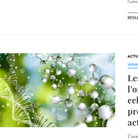
l’un
RÉSEA
ACTU
virus
Le
l’
ce
pr
ac
L’or