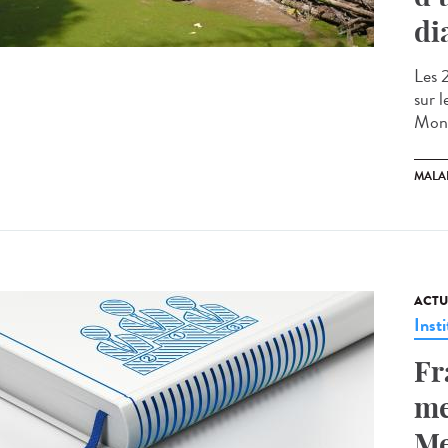
di
Les 
sur 
Mont
MALA
ACTU
Insti
Fr
me
Me