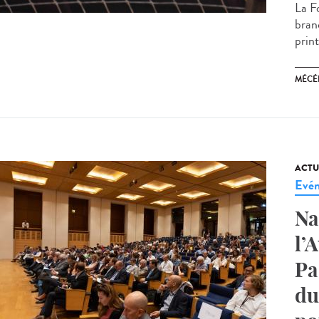
La F
bran
prin
MÉCÉ
ACTU
Evé
Na
l’
Pa
du