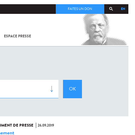
EN
FAITES UN DON
ESPACE PRESSE
TOUT SUR
SARS-
COV-2 /
COVID-19
À
L'INSTITUT
PASTEUR
MENT DE PRESSE
26.09.2019
nement