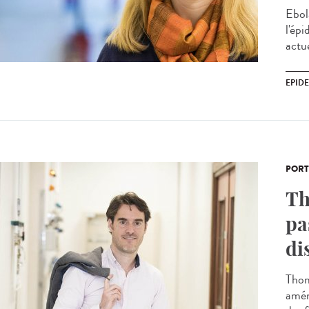
Ebol
l'épi
actue
EPID
PORT
Th
pa
di
Thom
amén