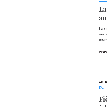
La
an
La re
nouv
essen
RÉSI
ACTU
Rech
Fi