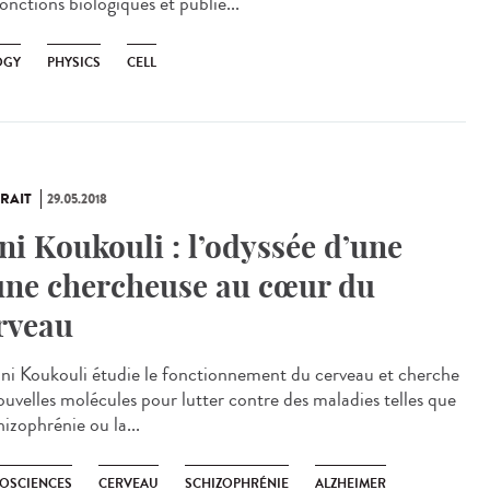
onctions biologiques et publié...
OGY
PHYSICS
CELL
RAIT
29.05.2018
ni Koukouli : l’odyssée d’une
une chercheuse au cœur du
rveau
ani Koukouli étudie le fonctionnement du cerveau et cherche
ouvelles molécules pour lutter contre des maladies telles que
hizophrénie ou la...
OSCIENCES
CERVEAU
SCHIZOPHRÉNIE
ALZHEIMER