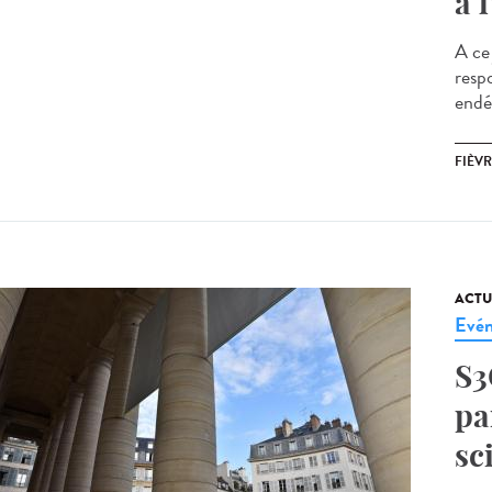
à l
A ce 
resp
endé
FIÈVR
ACTU
Evé
S3
pa
sc