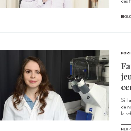
des f
BIOL
PORT
Fa
je
ce
Si F
de n
la sc
NEUR