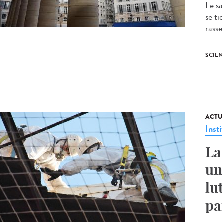
Le s
se t
rass
SCIEN
ACTU
Insti
La
un
lu
pa