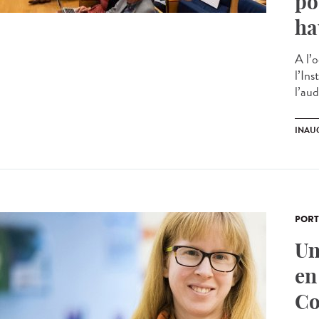
po
ha
A l’o
l’In
l’aud
INAU
PORT
Un
en
Co