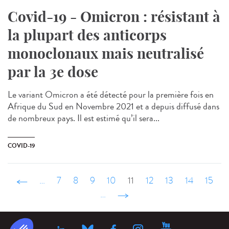
Covid-19 - Omicron : résistant à
la plupart des anticorps
monoclonaux mais neutralisé
par la 3e dose
Le variant Omicron a été détecté pour la première fois en
Afrique du Sud en Novembre 2021 et a depuis diffusé dans
de nombreux pays. Il est estimé qu’il sera...
COVID-19
‹ précédent
…
7
8
9
10
11
12
13
14
15
…
suivant ›