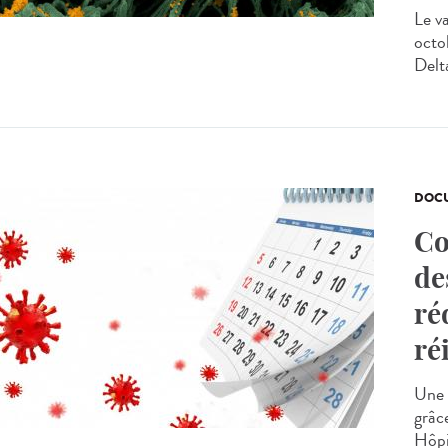
Le v
octo
Delt
DOCU
Co
de
ré
ré
Une 
grâc
Hôpi