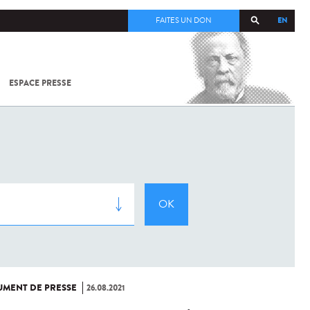
EN
FAITES UN DON
ESPACE PRESSE
TOUT SUR
SARS-
COV-2 /
COVID-19
À
L'INSTITUT
PASTEUR
MENT DE PRESSE
26.08.2021