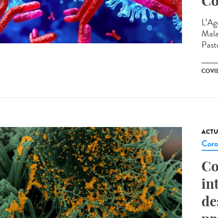
Co
L’Ag
Mala
Paste
COVI
ACTU
Coro
Co
in
de