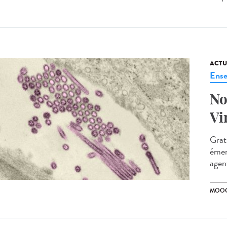
ACTU
Ense
No
Vi
Grat
émer
agen
MOO