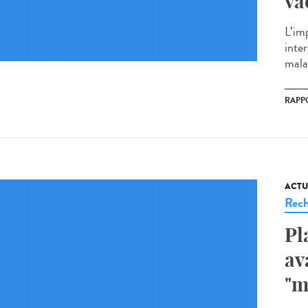
va
L’imp
inte
malad
RAPP
ACTU
Rech
Pl
av
"m