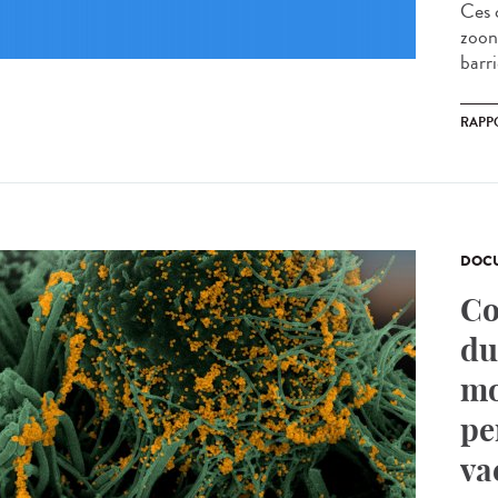
Ces 
zoon
barr
RAPP
DOCU
Co
du
mo
pe
va