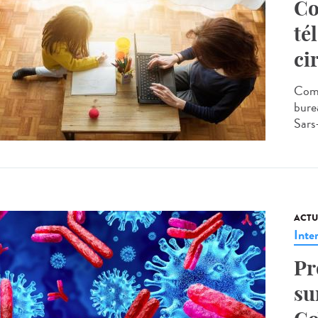
Co
té
ci
Comm
burea
Sars
ACTU
Inte
Pr
su