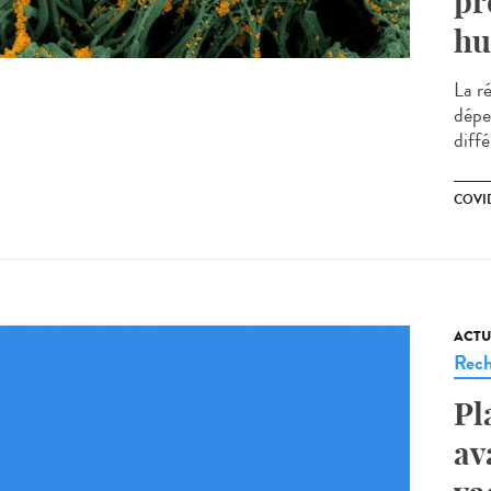
pr
hu
La r
dépe
diffé
COVID
ACTU
Rech
Pl
av