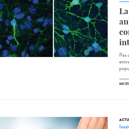
La
an
co
in
Pas 
entr
popul
MICR
ACTU
Insti