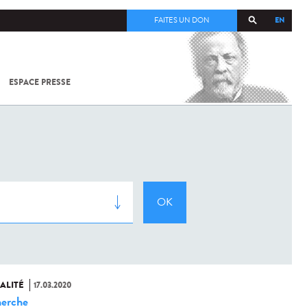
EN
FAITES UN DON
ESPACE PRESSE
TOUT SUR
SARS-
COV-2 /
COVID-19
À
L'INSTITUT
PASTEUR
ALITÉ
17.03.2020
erche