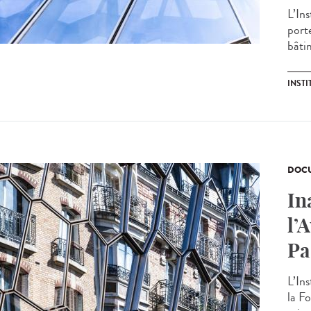
L’Ins
porte
bâtim
INSTI
DOCU
In
l’
Pa
L’Ins
la Fo