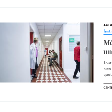
ACTU
Insti
Mé
un
Tout
bien
quoti
CENT