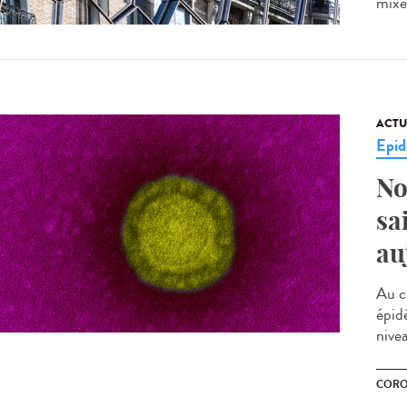
mixe
ACTU
Epid
No
sa
au
Au c
épid
nivea
CORO