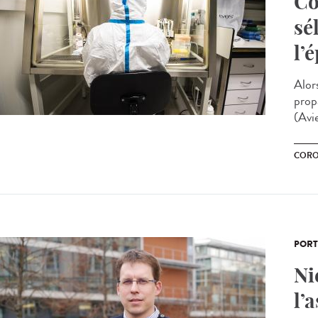
Co
sé
l’
Alor
propa
(Avie
CORO
PORT
Ni
l’