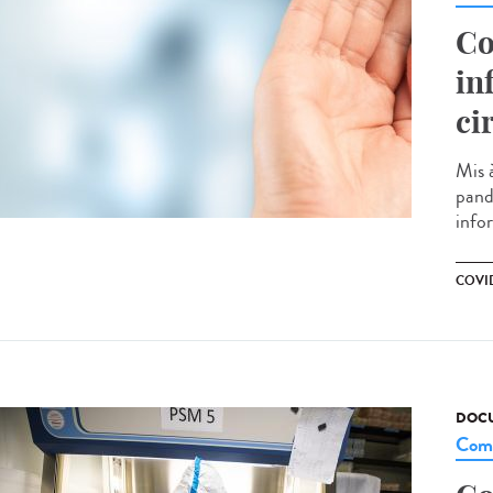
Co
in
ci
Mis 
pand
infor
COVID
DOCU
Comm