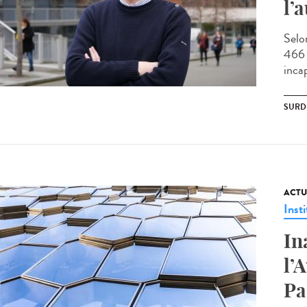
l’
Selo
466 
incap
SURD
ACTU
Insti
In
l’
Pa