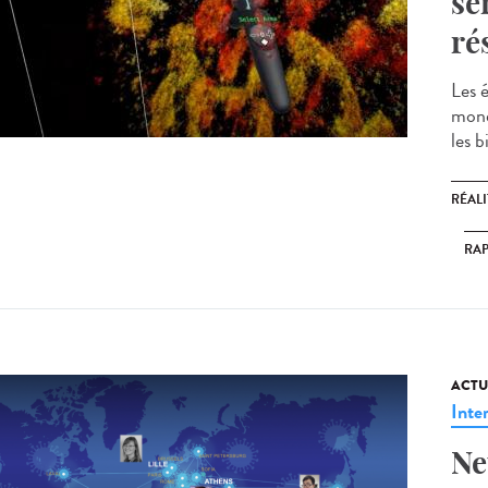
se
ré
Les 
mond
les b
RÉALI
RA
ACTU
Inte
Ne