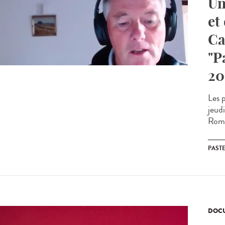
Un
et
Ca
"P
20
Les 
jeud
Roma
PAST
DOCU