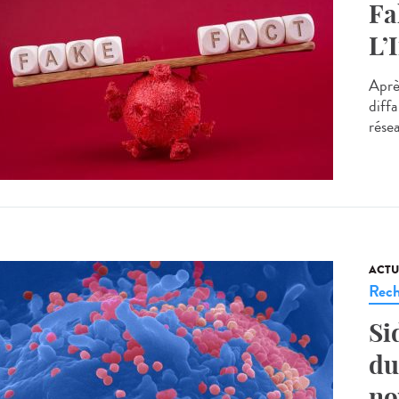
Fa
L’
Aprè
diffa
résea
ACTU
Rech
Si
du
no