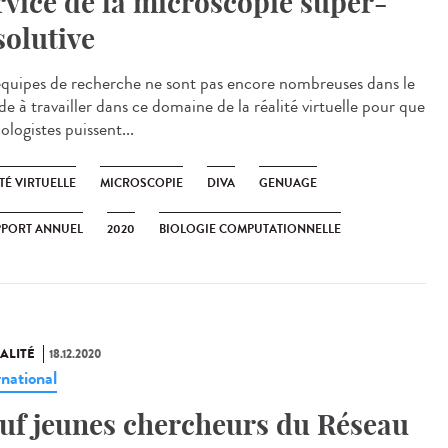
rvice de la microscopie super-
solutive
équipes de recherche ne sont pas encore nombreuses dans le
e à travailler dans ce domaine de la réalité virtuelle pour que
iologistes puissent...
TÉ VIRTUELLE
MICROSCOPIE
DIVA
GENUAGE
PPORT ANNUEL
2020
BIOLOGIE COMPUTATIONNELLE
ALITÉ
18.12.2020
rnational
uf jeunes chercheurs du Réseau