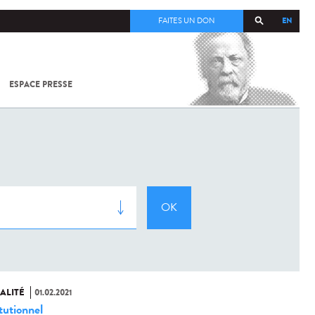
EN
FAITES UN DON
ESPACE PRESSE
TOUT SUR
SARS-
COV-2 /
COVID-19
À
L'INSTITUT
PASTEUR
ALITÉ
01.02.2021
tutionnel