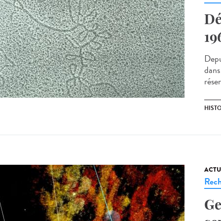
Dé
19
Depu
dans 
réser
HIST
ACTU
Rech
Ge