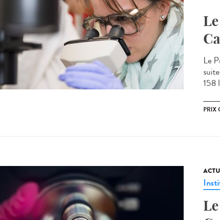
Le
Ca
Le P
suite
158 l
PRIX 
ACTU
Insti
Le