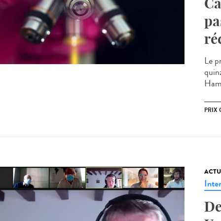
Ca
pa
ré
Le p
quin
Hamo
PRIX 
ACTU
Inte
De