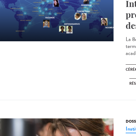
In
pr
de
La 8
termi
acad
CÉRÉ
RÉS
DOSS
Insti