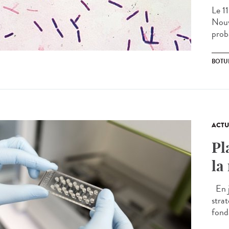
Le 1
Nouv
prob
BOTU
ACTU
Pl
la
En j
stra
fond