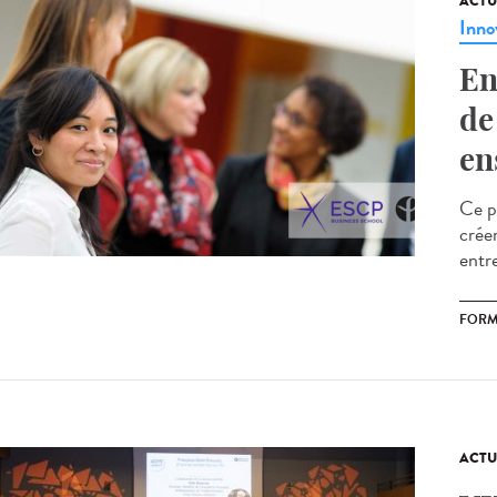
ACTU
Inno
En
de
en
Ce p
crée
entre
FORM
ACTU