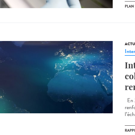
PLAN
ACTU
Inte
In
co
re
En 2
renfo
l’éch
RAPP