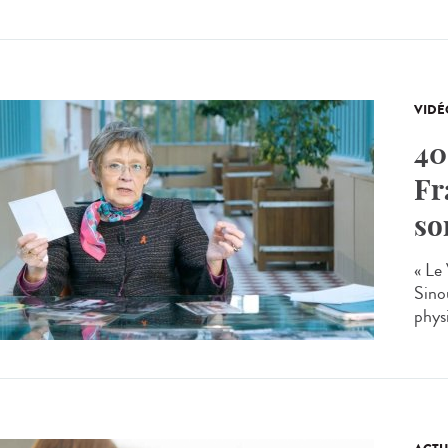
VIDÉ
40
Fr
so
« Le
Sinou
phys