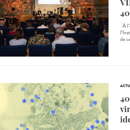
VI
40
À l’
l’Ins
de c
ACTU
40
vi
id