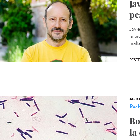
Ja
pe
Javie
la bi
inalt
PESTE
ACTU
Rech
Bo
la