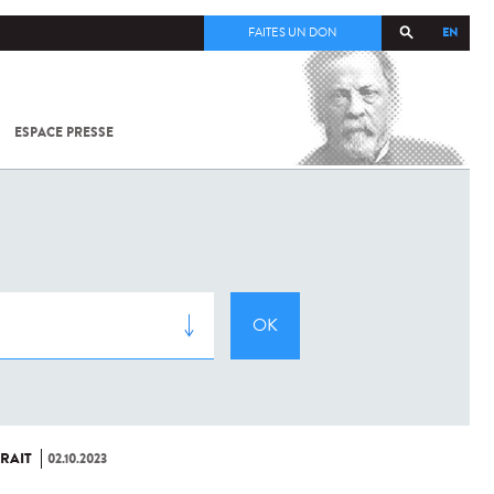
EN
FAITES UN DON
ESPACE PRESSE
TOUT SUR
SARS-
COV-2 /
COVID-19
À
L'INSTITUT
PASTEUR
RAIT
02.10.2023