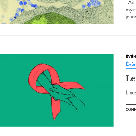
Au d
myst
jeune
ÉVÉ
Évèn
Le
Lieu
CONF