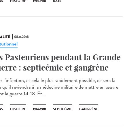
NS
HISTOIRE
1914-1918
RATS
ALITÉ
08.11.2018
tutionnel
s Pasteuriens pendant la Grande
erre : septicémie et gangrène
r l’infection, et cela le plus rapidement possible, ce sera la
n qu’il reviendra à la médecine militaire de mettre en œuvre
t la guerre 14-18. Et...
NS
HISTOIRE
1914-1918
SEPTICÉMIE
GANGRÈNE