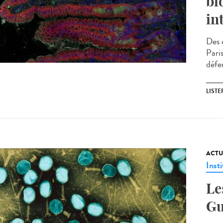
bl
in
Des c
Pari
défe
LISTE
ACTU
Insti
Le
Gu