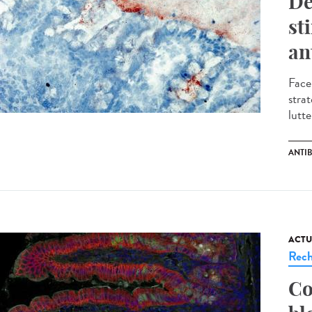
De
st
an
Face
stra
lutte
ANTI
ACTU
Rech
Co