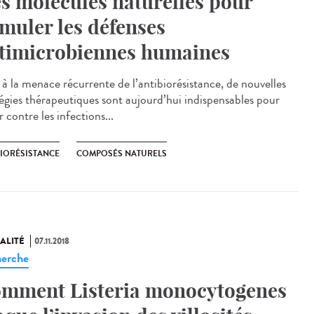
s molécules naturelles pour
imuler les défenses
timicrobiennes humaines
 à la menace récurrente de l’antibiorésistance, de nouvelles
tégies thérapeutiques sont aujourd’hui indispensables pour
r contre les infections...
BIORÉSISTANCE
COMPOSÉS NATURELS
ALITÉ
07.11.2018
erche
mment Listeria monocytogenes