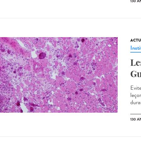
130 A
ACTU
Insti
Le
Gu
Evite
leço
duran
130 A