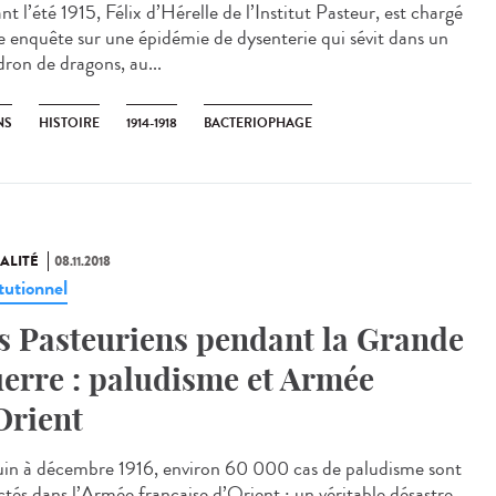
t l’été 1915, Félix d’Hérelle de l’Institut Pasteur, est chargé
e enquête sur une épidémie de dysenterie qui sévit dans un
dron de dragons, au...
NS
HISTOIRE
1914-1918
BACTERIOPHAGE
ALITÉ
08.11.2018
tutionnel
s Pasteuriens pendant la Grande
erre : paludisme et Armée
Orient
uin à décembre 1916, environ 60 000 cas de paludisme sont
ctés dans l’Armée française d’Orient : un véritable désastre