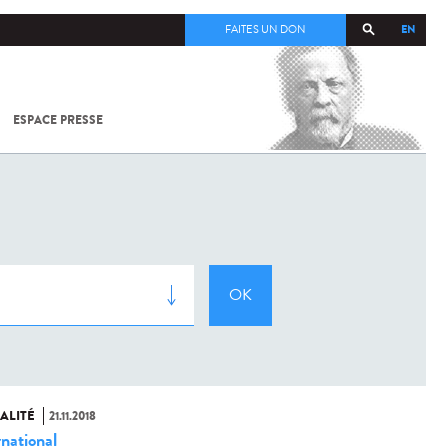
EN
FAITES UN DON
ESPACE PRESSE
TOUT SUR
SARS-
COV-2 /
COVID-19
À
L'INSTITUT
PASTEUR
ALITÉ
21.11.2018
rnational