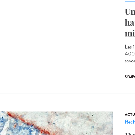
Un
ha
mi
Les 1
400 
savoi
SYMP
ACTU
Rech