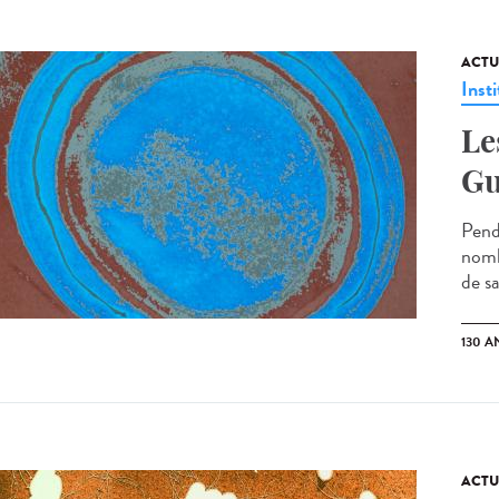
ACTU
Insti
Le
Gu
Pend
nomb
de sa
130 A
ACTU