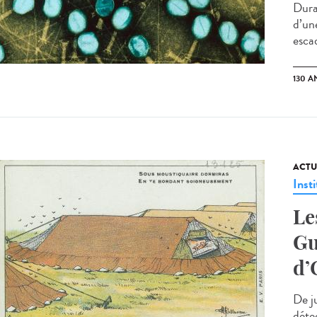
Duran
d’un
esca
130 A
ACTU
Insti
Le
Gu
d’
De j
déte