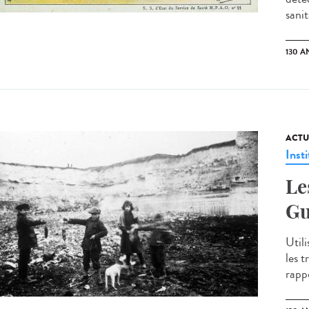
sanit
130 A
ACTU
Insti
Le
Gu
Utili
les t
rapp