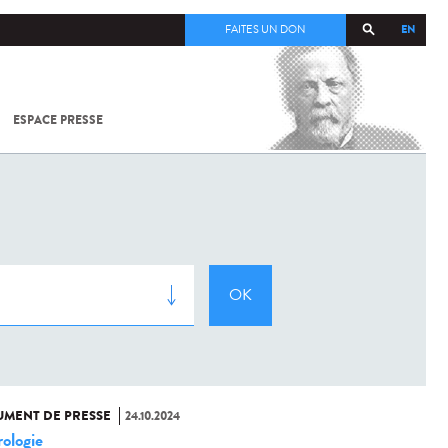
EN
FAITES UN DON
ESPACE PRESSE
TOUT SUR
SARS-
COV-2 /
COVID-19
À
L'INSTITUT
PASTEUR
MENT DE PRESSE
24.10.2024
ologie