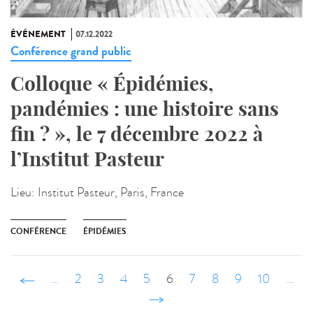
ÉVÉNEMENT
07.12.2022
Conférence grand public
Colloque « Épidémies,
pandémies : une histoire sans
fin ? », le 7 décembre 2022 à
l’Institut Pasteur
Lieu:
Institut Pasteur, Paris, France
CONFÉRENCE
ÉPIDÉMIES
‹ précédent
…
2
3
4
5
6
7
8
9
10
…
suivant ›