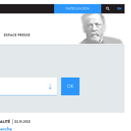
EN
FAITES UN DON
ESPACE PRESSE
TOUT SUR
SARS-
COV-2 /
COVID-19
À
L'INSTITUT
PASTEUR
ALITÉ
02.01.2023
erche