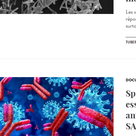
Les v
répo
surt
TUBE
DOCU
Sp
es
an
SA