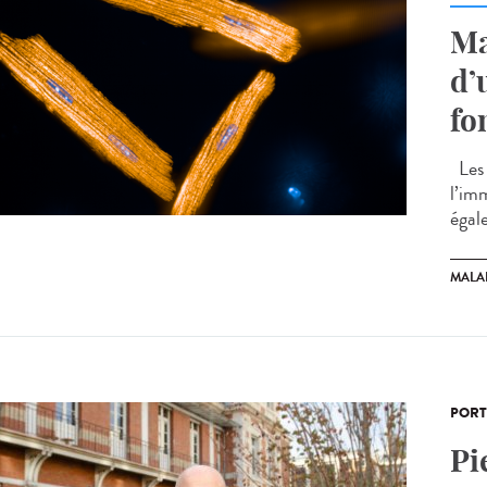
Ma
d’
fo
Les 
l’im
égal
MALA
PORT
Pi