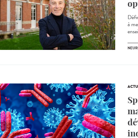
op
Défi
à me
ensei
NEUR
ACTU
Sp
ma
dé
in