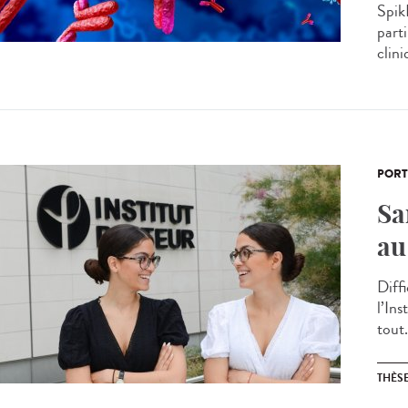
Spik
parti
clin
PORT
Sa
au
Diff
l’Ins
tout.
THÈS