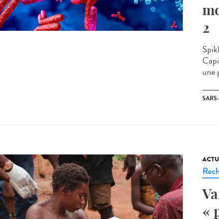
mo
2
Spik
Capit
une p
SARS
ACTU
Rech
Va
« 