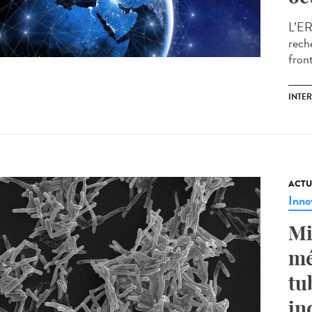
L’ER
rech
front
INTE
ACTU
Inno
Mi
mé
tu
in