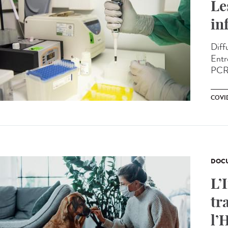
Le
in
Diffu
Entr
PCR 
COVID
DOCU
L’
tr
l’