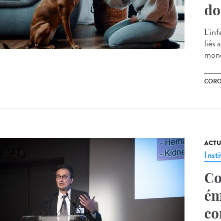
do
L'in
liés 
mond
CORO
ACTU
Insti
Co
ém
co