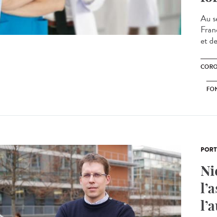
Au se
Fran
et de
CORO
FO
PORT
Ni
l’
l’