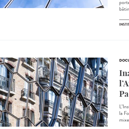
porte
bâtim
INSTI
DOCU
In
l’
Pa
L’Ins
la Fo
mixe