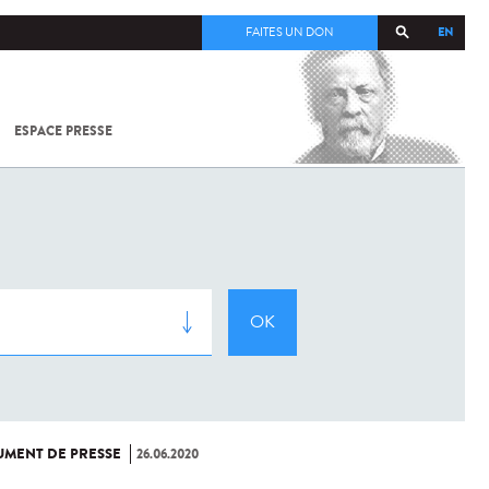
EN
FAITES UN DON
ESPACE PRESSE
TOUT SUR
SARS-
COV-2 /
COVID-19
À
L'INSTITUT
PASTEUR
MENT DE PRESSE
26.06.2020