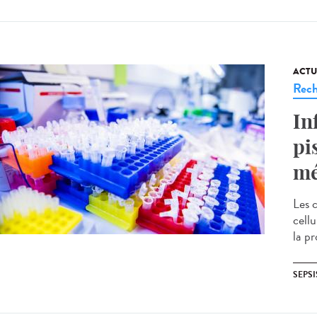
ACTU
Rech
In
pi
mé
Les 
cell
la pr
SEPSI