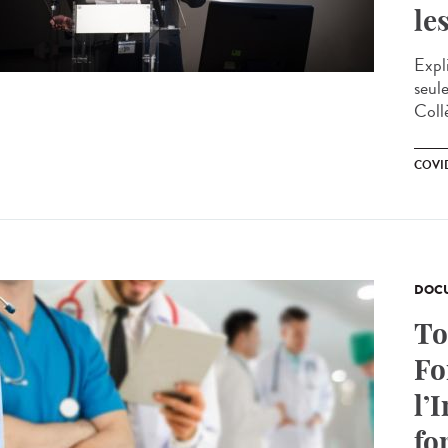
le
Expl
seule
Coll
COVID
DOCU
To
Fo
l’
fo