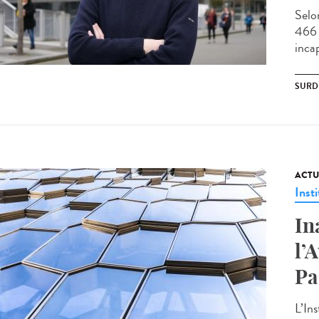
Selo
466 
incap
SURD
ACTU
Insti
In
l’
Pa
L’Ins