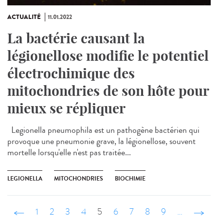
ACTUALITÉ
11.01.2022
La bactérie causant la
légionellose modifie le potentiel
électrochimique des
mitochondries de son hôte pour
mieux se répliquer
Legionella pneumophila est un pathogène bactérien qui
provoque une pneumonie grave, la légionellose, souvent
mortelle lorsqu'elle n'est pas traitée...
LEGIONELLA
MITOCHONDRIES
BIOCHIMIE
‹ précédent
1
2
3
4
5
6
7
8
9
…
suivant