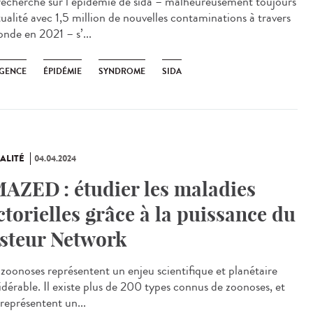
echerche sur l’épidémie de sida – malheureusement toujours
tualité avec 1,5 million de nouvelles contaminations à travers
onde en 2021 – s’...
GENCE
ÉPIDÉMIE
SYNDROME
SIDA
ALITÉ
04.04.2024
AZED : étudier les maladies
ctorielles grâce à la puissance du
steur Network
zoonoses représentent un enjeu scientifique et planétaire
idérable. Il existe plus de 200 types connus de zoonoses, et
 représentent un...