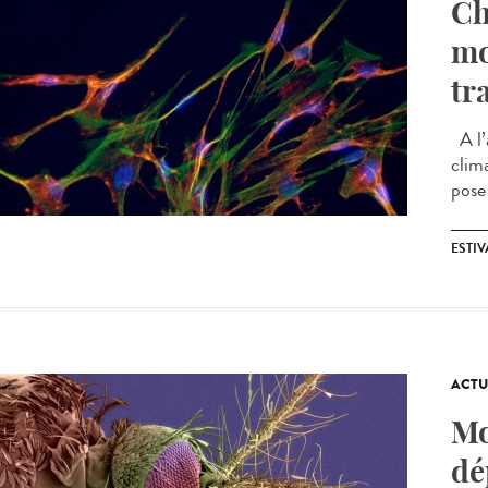
Ch
mo
tr
A l’a
clim
pose
ESTIV
ACTU
Mo
dé