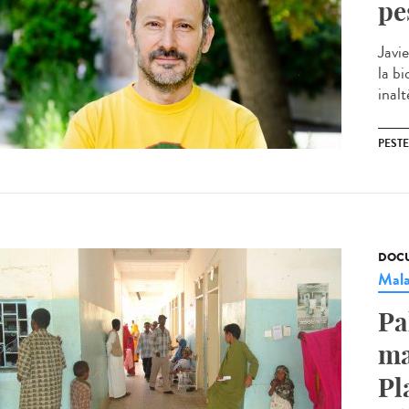
pe
Javie
la bi
inalt
PESTE
DOCU
Mala
Pa
ma
Pl