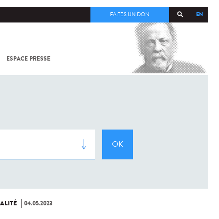
EN
FAITES UN DON
ESPACE PRESSE
TOUT SUR
SARS-
COV-2 /
COVID-19
À
L'INSTITUT
PASTEUR
ALITÉ
04.05.2023