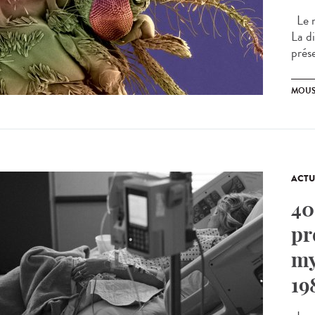
Le m
La d
prés
MOUS
ACTU
40
pr
my
19