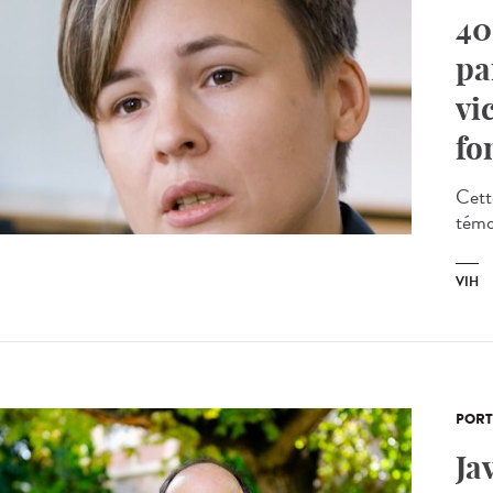
40
pa
vi
fo
Cett
témoi
VIH
PORT
Ja