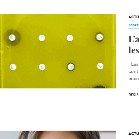
ACTU
rési
L’
le
Les 
contr
encor
RÉSI
ACTU