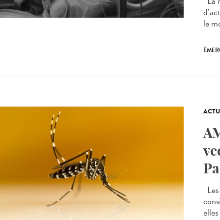
La r
d’ac
le m
ÉMER
ACTU
AM
ve
Pa
Les 
cons
elles