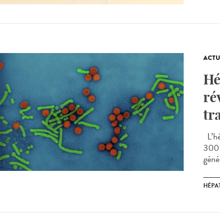
ACTU
Hé
ré
tr
L’hé
300 
génér
HÉPAT