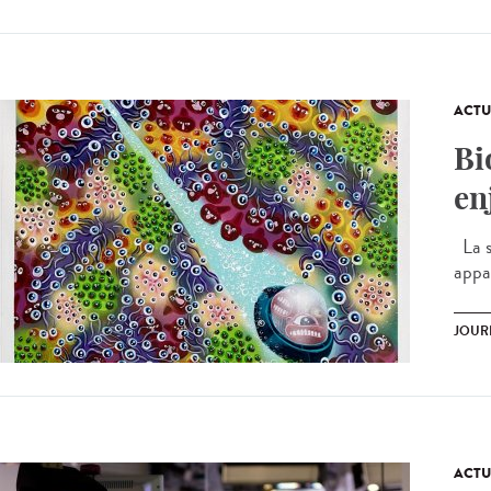
ACTU
Bi
en
La s
appar
JOUR
ACTU