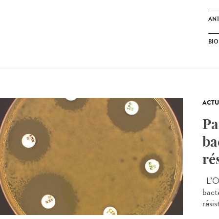
ANT
BI
ACTU
Pa
ba
ré
L’OM
bacté
rési