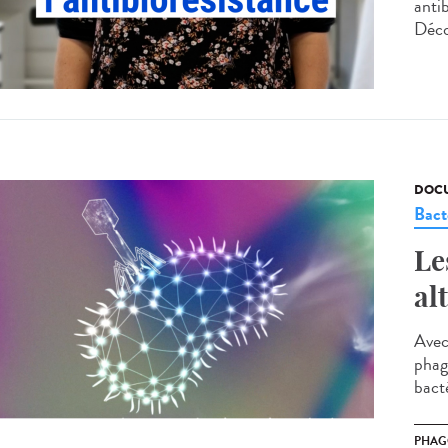
antib
Déco
DOCU
Bact
Le
al
Avec
phago
bacté
PHAG