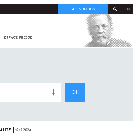
EN
FAITES UN DON
ESPACE PRESSE
TOUT SUR
SARS-
COV-2 /
COVID-19
À
L'INSTITUT
PASTEUR
ALITÉ
19.12.2024