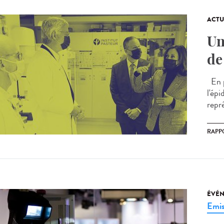
ACTU
Un
de
En p
l'ép
repr
RAPP
ÉVÉ
Emis