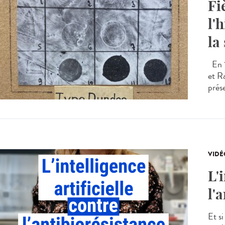
Fi
l'
la
En 1
et R
prés
VIDÉ
L'
l'
Et si