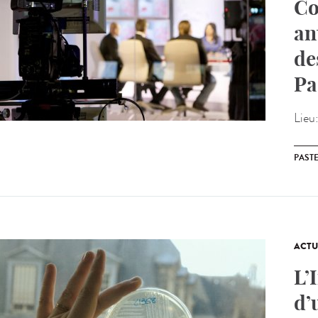
Co
an
de
Pa
Lieu
PAST
ACTU
L’
d’