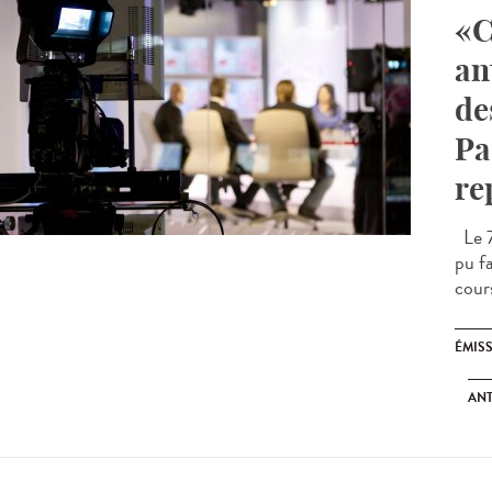
«C
an
de
Pa
re
Le 7
pu fa
cours
ÉMIS
ANT