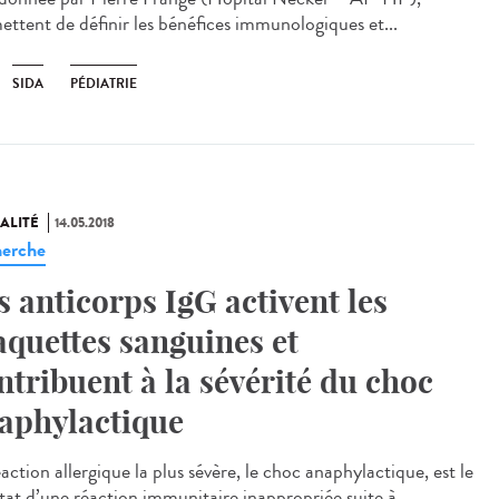
ettent de définir les bénéfices immunologiques et...
SIDA
PÉDIATRIE
ALITÉ
14.05.2018
erche
s anticorps IgG activent les
aquettes sanguines et
ntribuent à la sévérité du choc
aphylactique
action allergique la plus sévère, le choc anaphylactique, est le
ltat d’une réaction immunitaire inappropriée suite à