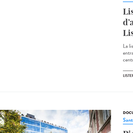
Li
d’
Li
La li
entr
cent
LIST
DOCU
Sant