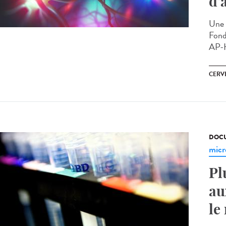
d’
Une c
Fond
AP-H
CERV
DOCU
micr
Pl
au
le