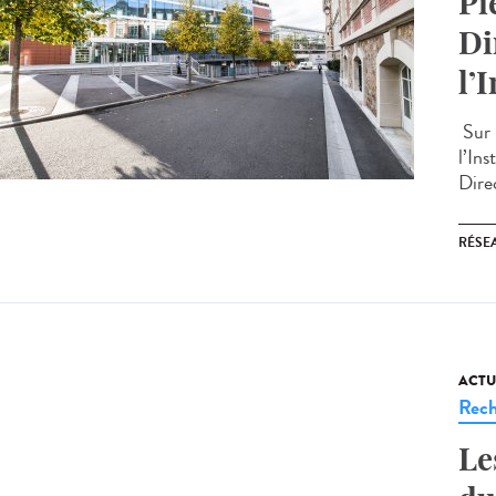
Pi
Di
l’
Sur 
l’In
Direc
RÉSEA
ACTU
Rech
Le