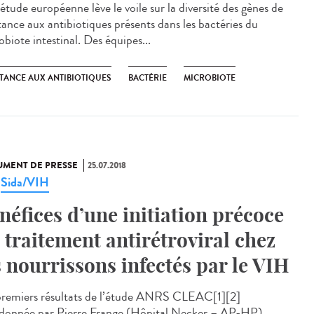
étude européenne lève le voile sur la diversité des gènes de
stance aux antibiotiques présents dans les bactéries du
biote intestinal. Des équipes...
STANCE AUX ANTIBIOTIQUES
BACTÉRIE
MICROBIOTE
MENT DE PRESSE
25.07.2018
Sida/VIH
,
néfices d’une initiation précoce
 traitement antirétroviral chez
s nourrissons infectés par le VIH
premiers résultats de l’étude ANRS CLEAC[1][2]
donnée par Pierre Frange (Hôpital Necker – AP-HP),