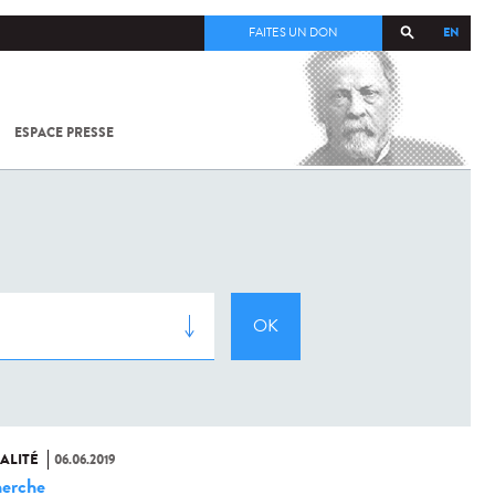
EN
FAITES UN DON
ESPACE PRESSE
TOUT SUR
SARS-
COV-2 /
COVID-19
À
L'INSTITUT
PASTEUR
ALITÉ
06.06.2019
erche