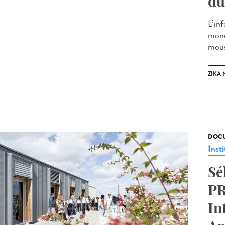
du
L’in
mond
mous
ZIKA
DOCU
Insti
Sé
PR
In