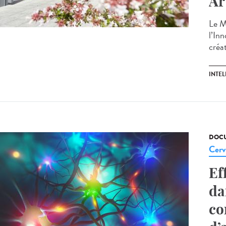
Ar
Le M
l’Inn
créat
INTEL
DOCU
Cerv
Ef
da
co