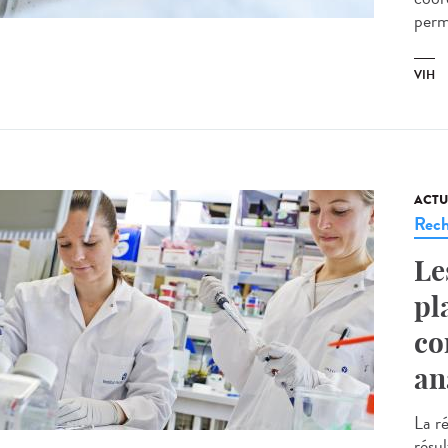
perm
VIH
ACTU
Rech
Le
pl
co
an
La ré
résu