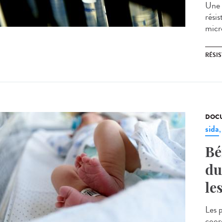
Une 
rési
micro
RÉSI
DOCU
sida
Bé
du
le
Les 
coor