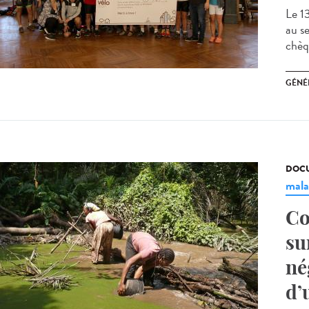
Le 13
au s
chèq
GÉNÉ
DOCU
mala
Co
su
né
d’