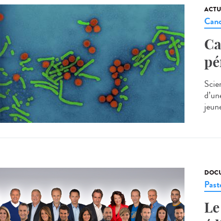
ACTU
Canc
Ca
pé
Scie
d’un
jeune
DOCU
Past
Le