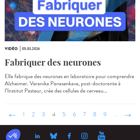
VIDÉO
05.03.2026
Fabriquer des neurones
Elle fabrique des neurones en laboratoire pour comprendre
Alzheimer. Veranika Panasenkava, post-doctorante à
l’Institut Pasteur, crée des cellules de cerveau...
‹ précédent
1
2
3
4
5
6
7
8
9
…
suivant