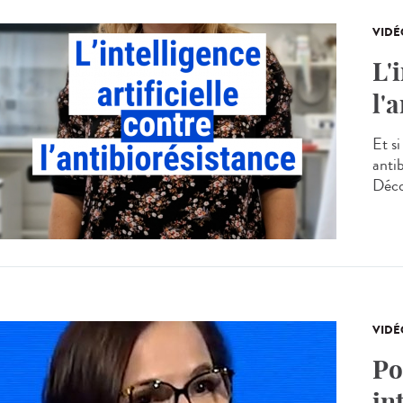
VIDÉ
L'
l'
Et si
antib
Déco
VIDÉ
Po
in