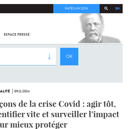
EN
FAITES UN DON
ESPACE PRESSE
TOUT SUR
SARS-
COV-2 /
COVID-19
À
L'INSTITUT
PASTEUR
ALITÉ
09.12.2024
çons de la crise Covid : agir tôt,
entifier vite et surveiller l’impact
ur mieux protéger