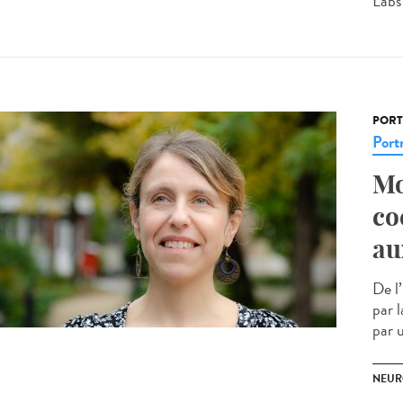
Labs 
PORT
Portr
Mo
co
au
De l
par 
par u
NEUR