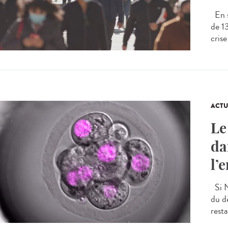
En s
de 1
crise
ACTU
Le
da
l’
Si N
du d
resta