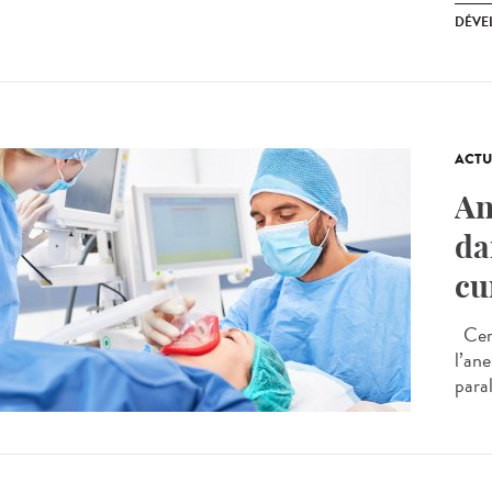
DÉVE
ACTU
An
da
cu
Cert
l’an
paral