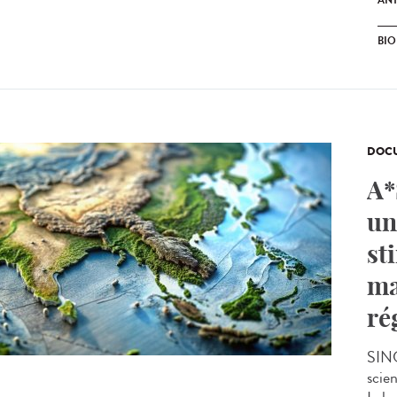
ANT
BI
DOCU
A*
un
st
ma
ré
SING
scie