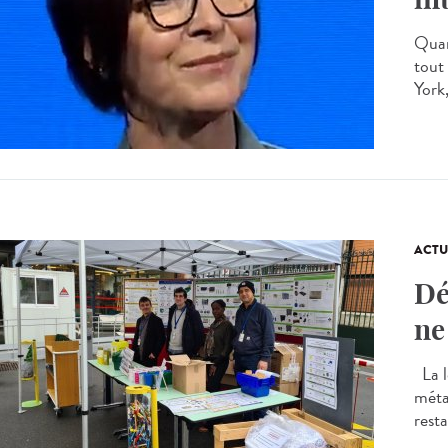
Quan
tout
York,
ACTU
Dé
ne
La lo
métal
resta