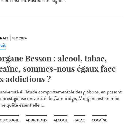
– et l’Institut Pasteur ont signé...
RAIT
18.11.2024
ait
rgane Besson : alcool, tabac,
caïne, sommes-nous égaux face
x addictions ?
’université à l’étude comportementale des gibbons, en passant
la prestigieuse université de Cambridge, Morgane est animée
ne quête essentielle :...
OBIOLOGIE
ADDICTIONS
ALCOOL
TABAC
COCAÏNE