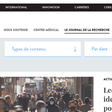
INTERNATIONAL
INNOVATION
CARRIÈRES
CERIS
NOUS SOUTENIR
CENTRE MÉDICAL
LE JOURNAL DE LA RECHERCHE
ACTU
Le
id
po