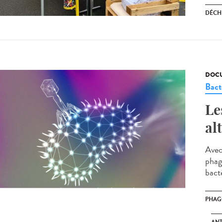
DÉCH
DOCU
Bact
Le
al
Avec
phago
bacté
PHAG