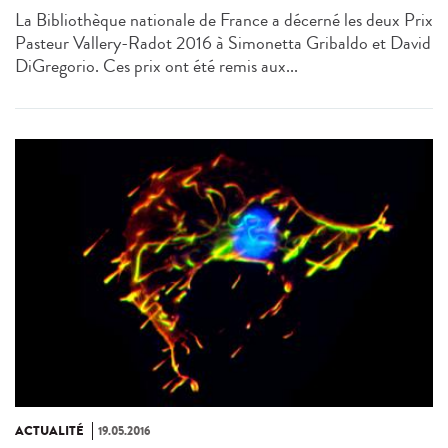
La Bibliothèque nationale de France a décerné les deux Prix
Pasteur Vallery-Radot 2016 à Simonetta Gribaldo et David
DiGregorio. Ces prix ont été remis aux...
ACTUALITÉ
19.05.2016