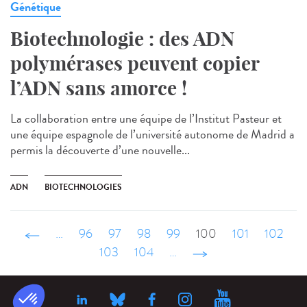
Génétique
Biotechnologie : des ADN
polymérases peuvent copier
l’ADN sans amorce !
La collaboration entre une équipe de l’Institut Pasteur et
une équipe espagnole de l’université autonome de Madrid a
permis la découverte d’une nouvelle...
ADN
BIOTECHNOLOGIES
‹ précédent
…
96
97
98
99
100
101
102
103
104
…
suivant ›