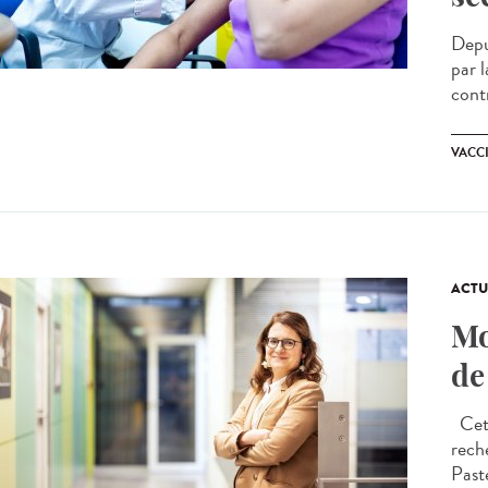
Depu
par l
contr
VACC
ACTU
Mo
de
Cet a
rech
Past