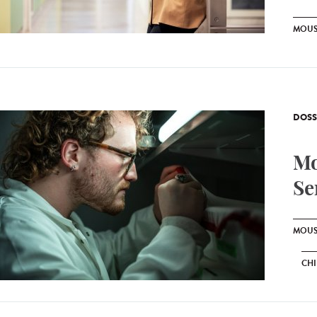
MOUS
DOSS
Mo
Se
MOUS
CH