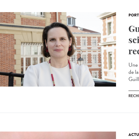
PORT
Gu
sc
re
Une 
de la
Guil
RECH
ACTU