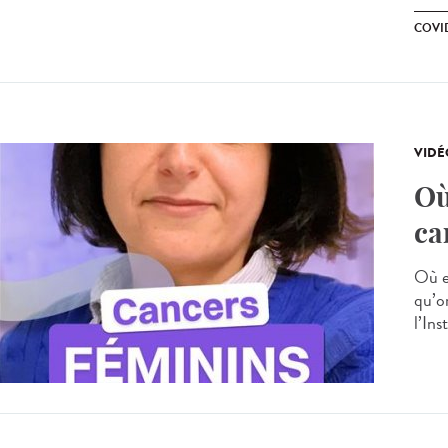
COVID
VIDÉ
Où
ca
Où e
qu’o
l’Ins