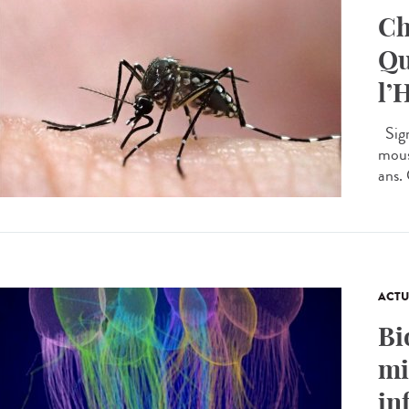
Ch
Qu
l’
Sign
mous
ans.
ACTU
Bi
mi
in