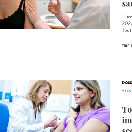
sa
Lire 
2026
Toute
TRIB
DOSS
vacc
To
im
se