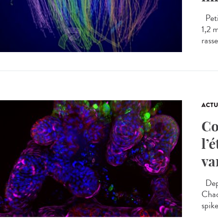
Peti
1,2 
rasse
ACTU
Co
l’
va
Depu
Chaq
spike