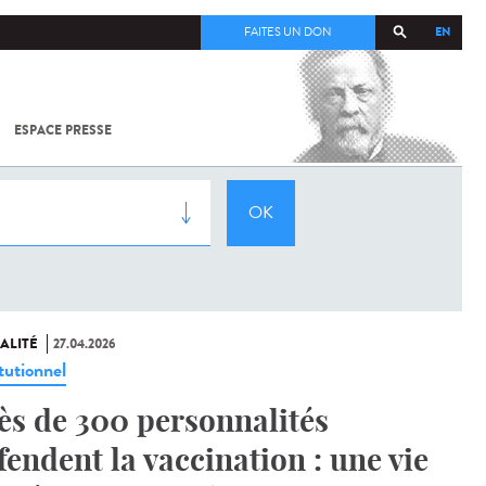
EN
FAITES UN DON
ESPACE PRESSE
TOUT SUR
SARS-
COV-2 /
COVID-19
À
L'INSTITUT
PASTEUR
ALITÉ
27.04.2026
tutionnel
ès de 300 personnalités
fendent la vaccination : une vie