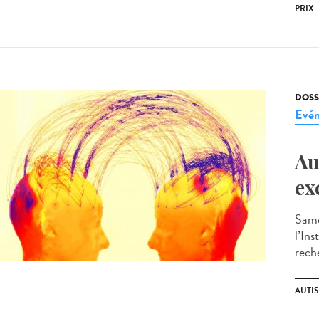
PRIX
DOSS
Evé
Au
ex
Same
l’In
reche
AUTI