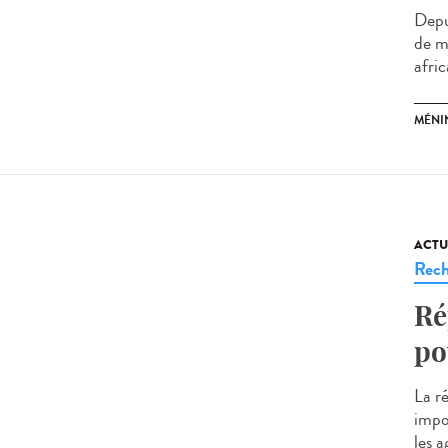
Depu
de m
afric
MÉNI
ACTU
Rech
Ré
po
La r
impo
les a