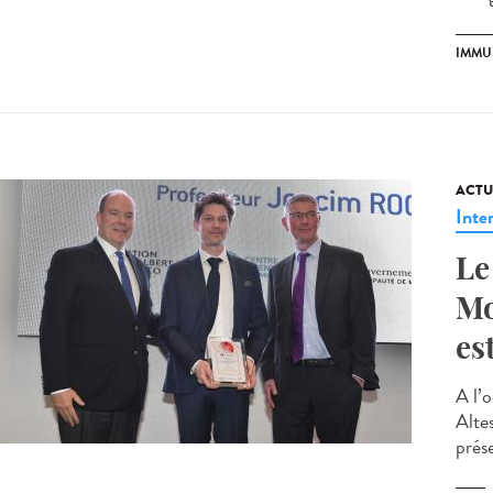
IMMU
ACTU
Inte
Le
Mo
es
A l’
Alte
prés