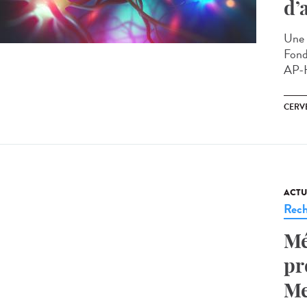
d’
Une c
Fond
AP-H
CERV
ACTU
Rech
Mé
pr
Me