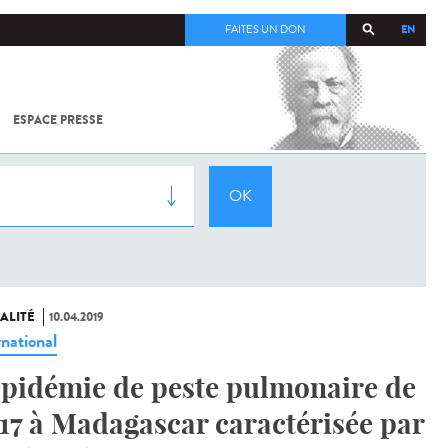
EN
FAITES UN DON
ESPACE PRESSE
TOUT SUR
SARS-
COV-2 /
COVID-19
À
L'INSTITUT
PASTEUR
ALITÉ
10.04.2019
rnational
épidémie de peste pulmonaire de
17 à Madagascar caractérisée par