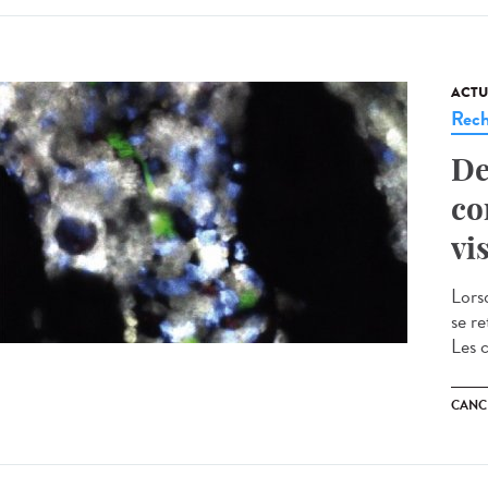
ACTU
Rech
De
co
vi
Lors
se r
Les 
CANC