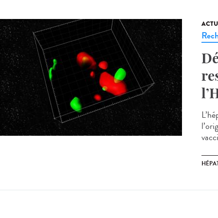
ACTU
Rech
Dé
re
l’
L’hép
l’ori
vacci
HÉPAT