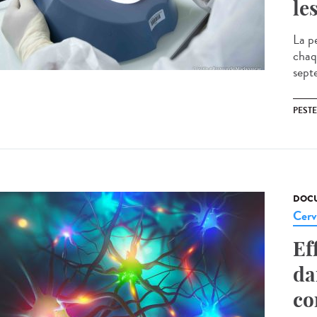
le
La p
chaq
septe
PESTE
DOCU
Cerv
Ef
da
co