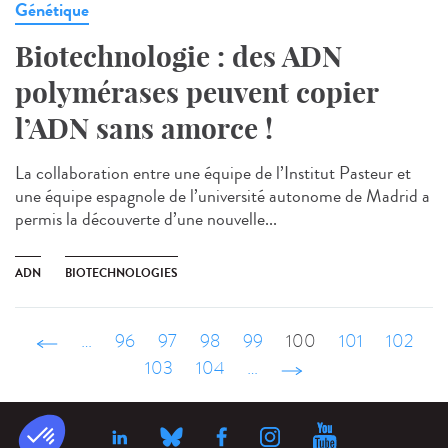
Génétique
Biotechnologie : des ADN
polymérases peuvent copier
l’ADN sans amorce !
La collaboration entre une équipe de l’Institut Pasteur et
une équipe espagnole de l’université autonome de Madrid a
permis la découverte d’une nouvelle...
ADN
BIOTECHNOLOGIES
‹ précédent
…
96
97
98
99
100
101
102
103
104
…
suivant ›