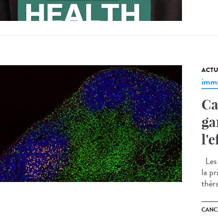
ACTU
immu
Ca
ga
l'
Les 
la p
thér
CANC