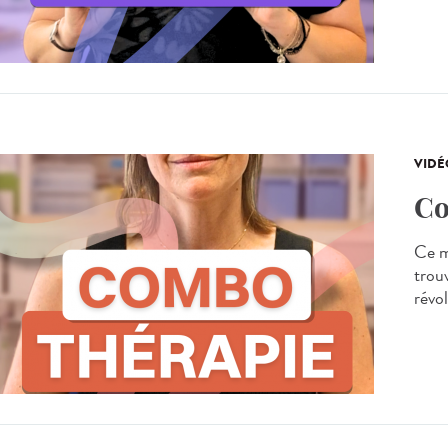
VIDÉ
Co
Ce m
trou
révo