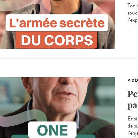
Ton 
souc
l’exp
VIDÉ
Pe
pa
Et s
de s
l’en