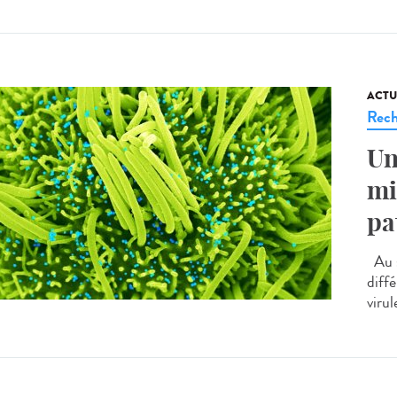
ACTU
Rech
Un
mi
pa
Au s
diff
virul