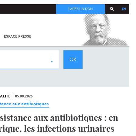
EN
FAITES UN DON
ESPACE PRESSE
TOUT SUR
SARS-
COV-2 /
COVID-19
À
L'INSTITUT
PASTEUR
ALITÉ
05.08.2026
stance aux antibiotiques
sistance aux antibiotiques : en
rique, les infections urinaires