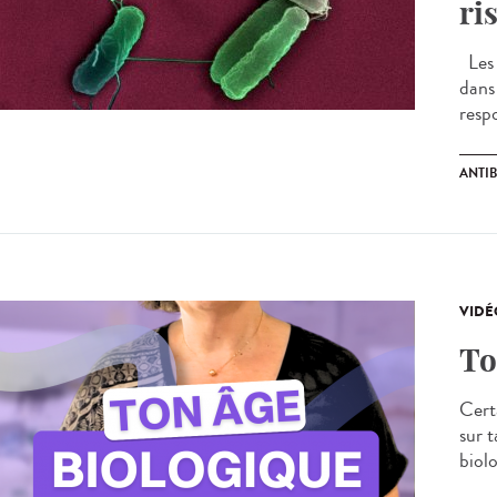
ri
Les i
dans
respo
ANTI
VIDÉ
To
Certa
sur 
biolo