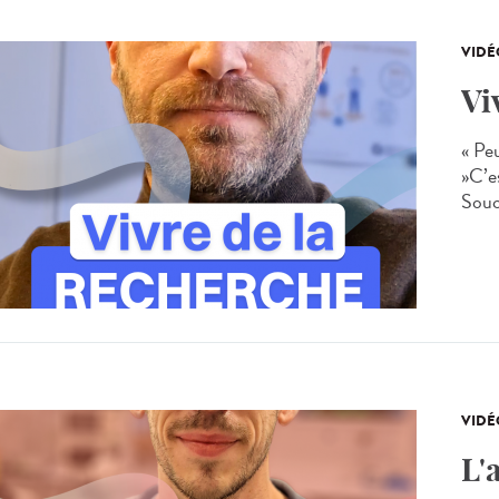
VIDÉ
Vi
« Pe
»C’e
Souc
VIDÉ
L'