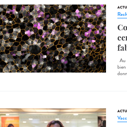
ACTU
Rech
Co
ce
fa
Au s
bien 
donne
ACTU
Vacc