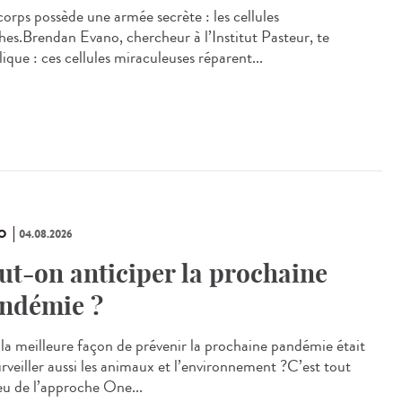
corps possède une armée secrète : les cellules
hes.Brendan Evano, chercheur à l’Institut Pasteur, te
lique : ces cellules miraculeuses réparent...
O
04.08.2026
ut-on anticiper la prochaine
ndémie ?
i la meilleure façon de prévenir la prochaine pandémie était
urveiller aussi les animaux et l’environnement ?C’est tout
jeu de l’approche One...