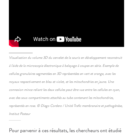
Visualisation du volume 3D du cervelet de la souris en développement reconstruit
à l'aide de la microscopie électronique à balayage à coupes en série. Exemple de
cellules granulaires segmentées en 3D représentées en vert et orange, avec les
noyaux respectivement en bleu et violet, et les mitochondries en jaune. Une
connexion mince reliant les deux cellules peut être vue entre les cellules en cyan,
avec des sous-compartiments attachés au tube contenant les mitochondries,
représentés en rose. © Diego Cordero / Unité Trafic membranaire et pathogénèse,
Institut Pasteur
Pour parvenir à ces résultats, les chercheurs ont étudié