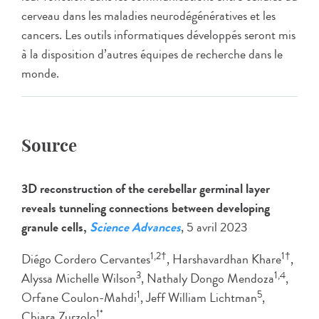
cerveau dans les maladies neurodégénératives et les
cancers. Les outils informatiques développés seront mis
à la disposition d’autres équipes de recherche dans le
monde.
Source
3D reconstruction of the cerebellar germinal layer
reveals tunneling connections between developing
granule cells,
Science Advances
, 5 avril 2023
1,2
†
1
†
Diégo Cordero Cervantes
, Harshavardhan Khare
,
3
1,4
Alyssa Michelle Wilson
, Nathaly Dongo Mendoza
,
1
5
Orfane Coulon-Mahdi
, Jeff William Lichtman
,
1*
Chiara Zurzolo