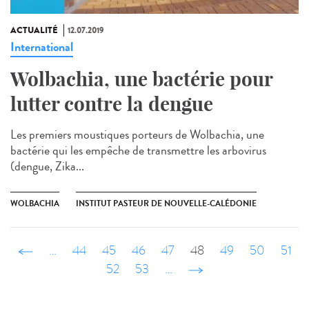
ACTUALITÉ
12.07.2019
International
Wolbachia, une bactérie pour
lutter contre la dengue
Les premiers moustiques porteurs de Wolbachia, une
bactérie qui les empêche de transmettre les arbovirus
(dengue, Zika...
WOLBACHIA
INSTITUT PASTEUR DE NOUVELLE-CALÉDONIE
‹ précédent
…
44
45
46
47
48
49
50
51
52
53
…
suivant ›