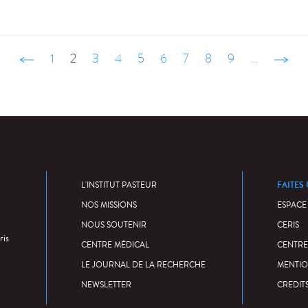
‹ précédent
1
2
3
4
5
6
7
8
9
…
suivant
FAITES
L'INSTITUT PASTEUR
NOS MISSIONS
ESPACE
NOUS SOUTENIR
CERIS
ris
CENTRE MÉDICAL
CENTRE
LE JOURNAL DE LA RECHERCHE
MENTIO
NEWSLETTER
CREDIT