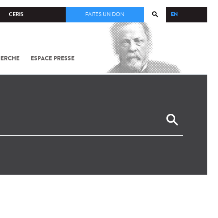
EN
CERIS
FAITES UN DON
HERCHE
ESPACE PRESSE
TOUT SUR
SARS-
COV-2 /
COVID-19
À
L'INSTITUT
PASTEUR