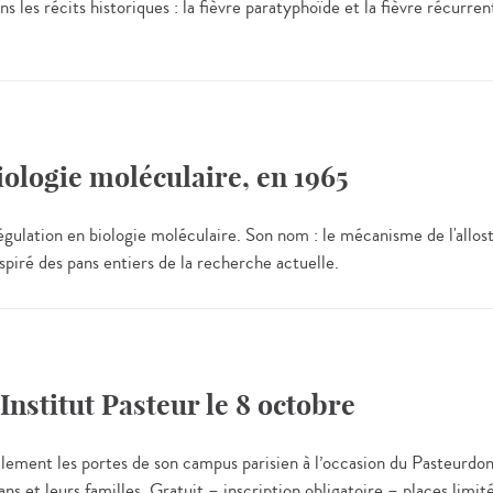
les récits historiques : la fièvre paratyphoïde et la fièvre récurren
biologie moléculaire, en 1965
lation en biologie moléculaire. Son nom : le mécanisme de l'allosté
nspiré des pans entiers de la recherche actuelle.
Institut Pasteur le 8 octobre
ement les portes de son campus parisien à l’occasion du Pasteurdon. V
ns et leurs familles. Gratuit – inscription obligatoire – places limit