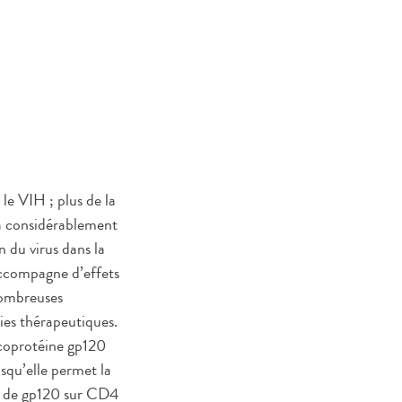
le VIH ; plus de la
 a considérablement
n du virus dans la
’accompagne d’effets
 nombreuses
gies thérapeutiques.
lycoprotéine gp120
squ’elle permet la
ion de gp120 sur CD4