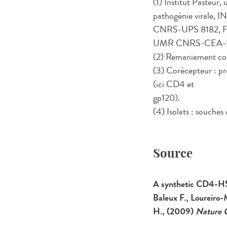
(1) Institut Pasteur
pathogénie virale, 
CNRS-UPS 8182, Facul
UMR CNRS-CEA-UJ
(2) Remaniement conf
(3) Corécepteur : pr
(ici CD4 et
gp120).
(4) Isolats : souches
Source
A synthetic CD4-HS
Baleux F., Loureiro-
H., (2009)
Nature 