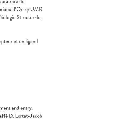
boratoire de
atériaux d’Orsay UMR
iologie Structurale,
epteur et un ligand
ment and entry.
affé D. Lortat-Jacob