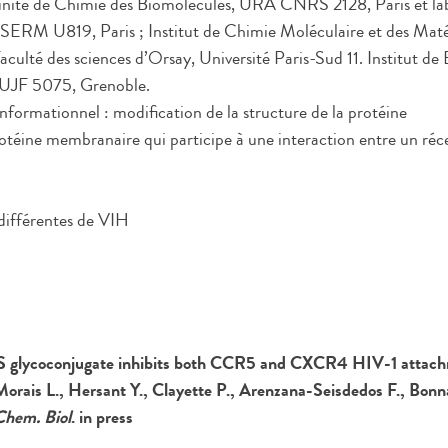
, unité de Chimie des Biomolécules, URA CNRS 2128, Paris et la
INSERM U819, Paris ; Institut de Chimie Moléculaire et des M
té des sciences d’Orsay, Université Paris-Sud 11. Institut de B
F 5075, Grenoble.
ormationnel : modification de la structure de la protéine
otéine membranaire qui participe à une interaction entre un réc
 différentes de VIH
 glycoconjugate inhibits both CCR5 and CXCR4 HIV-1 attach
Morais L., Hersant Y., Clayette P., Arenzana-Seisdedos F., Bonn
Chem. Biol
. in press