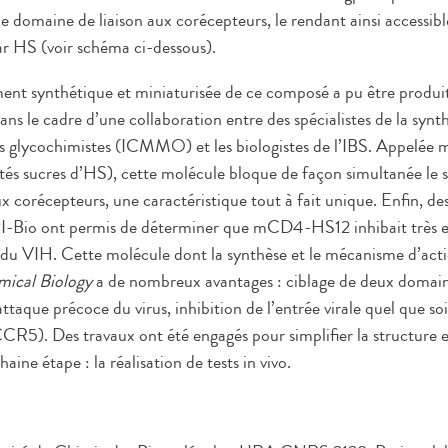
 domaine de liaison aux corécepteurs, le rendant ainsi accessibl
r HS (voir schéma ci-dessous).
ent synthétique et miniaturisée de ce composé a pu être produ
ns le cadre d’une collaboration entre des spécialistes de la synt
 des glycochimistes (ICMMO) et les biologistes de l’IBS. Appel
tés sucres d’HS), cette molécule bloque de façon simultanée le s
aux corécepteurs, une caractéristique tout à fait unique. Enfin, des
 SPI-Bio ont permis de déterminer que mCD4-HS12 inhibait très 
4) du VIH. Cette molécule dont la synthèse et le mécanisme d’act
ical Biology
a de nombreux avantages : ciblage de deux domain
attaque précoce du virus, inhibition de l’entrée virale quel que so
R5). Des travaux ont été engagés pour simplifier la structure e
ine étape : la réalisation de tests in vivo.