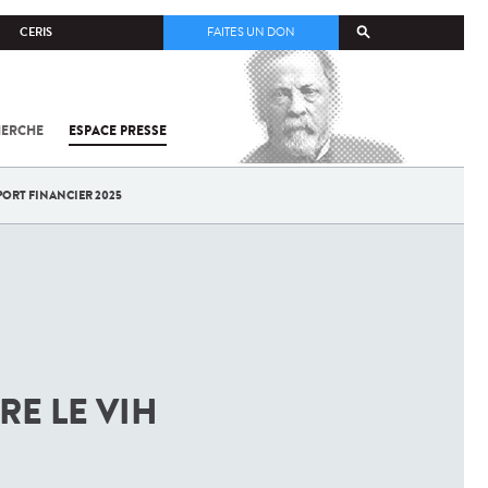
CERIS
FAITES UN DON
HERCHE
ESPACE PRESSE
TOUT SUR
SARS-
COV-2 /
COVID-19
PORT FINANCIER 2025
À
L'INSTITUT
PASTEUR
RE LE VIH