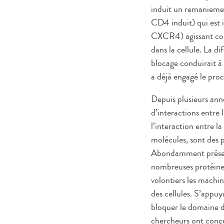
induit un remaniemen
CD4 induit) qui est
CXCR4) agissant comm
dans la cellule. La di
blocage conduirait à l
a déjà engagé le proc
Depuis plusieurs anné
d’interactions entre 
l’interaction entre l
molécules, sont des 
Abondamment présents 
nombreuses protéines,
volontiers les machine
des cellules. S’appu
bloquer le domaine de
chercheurs ont conçu