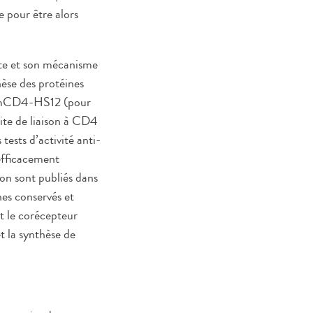
e pour être alors
ite et son mécanisme
hèse des protéines
ée mCD4-HS12 (pour
ite de liaison à CD4
 tests d’activité anti-
efficacement
ion sont publiés dans
es conservés et
it le corécepteur
t la synthèse de