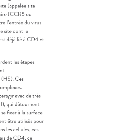
te (appelée site
laire (CCR5 ou
e l’entrée du virus
e site dont le
 est déjà lié à CD4 et
ordent les étapes
ant
s (HS). Ces
complexes.
eragir avec de très
IH), qui détournent
se fixer à la surface
nt être utilisés pour
s les cellules, ces
iais de CD4, ce