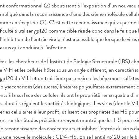
t conformationnel (2) aboutissant à l’exposition d’un nouveau si
 impliqué dans la reconnaissance d’une deuxième molécule cellu
e corécepteur (3). C’est cette reconnaissance qui va permettr
fficulté à utiliser gp120 comme cible réside donc dans le fait que l
’inhibition de l’entrée virale n’est accessible que lorsque le virus
essus qui conduira à l’infection.
es, les chercheurs de l’Institut de Biologie Structurale (IBS) ab
le VIH et les cellules hôtes sous un angle différent, en caractéris
a gp120 du VIH et un troisième partenaire : les héparanes sulfate
polysaccharides (des sucres) linéaires polysulfatés extrêmement 
à la surface des cellules, ils ont la propriété remarquable d’int
 dont ils régulent les activités biologiques. Les virus (dont le V
ries cellulaires à leur profit, utilisent ces propriétés des HS pour 
yant sur des études précédentes ayant montré que les HS pourraie
 reconnaissance des corécepteurs et inhiber l’entrée du virus dan
 une nouvelle molécule : CD4-HS. En se liant à gp120 par le b