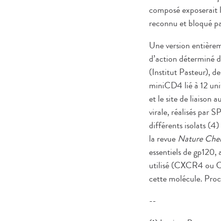
composé exposerait le
reconnu et bloqué pa
Une version entièrem
d’action déterminé da
(Institut Pasteur),
miniCD4 lié à 12 uni
et le site de liaison 
virale, réalisés par
différents isolats (
la revue
Nature
Chem
essentiels de gp120, 
utilisé (CXCR4 ou CC
cette molécule. Procha
--