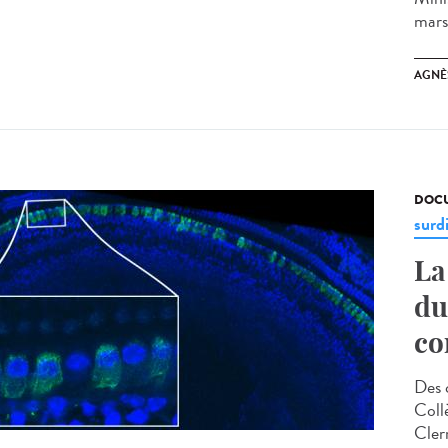
mars 
AGNÈ
DOCU
surd
La
du
co
Des 
Coll
Cler