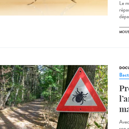
Le mi
répa
dépa
MOUS
DOCU
Bact
Pr
l’
ma
Avec 
son 