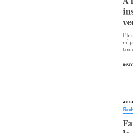
A 
in
ve
L’In
m² p
trans
INSE
ACTU
Rech
Fa