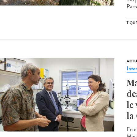
Past
TIQU
ACTU
Inte
Ma
de
le
la
En c
Minis