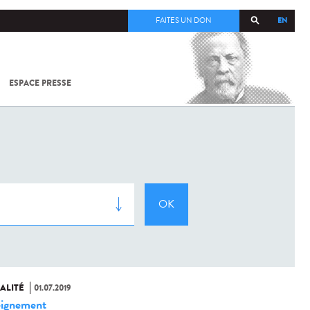
EN
FAITES UN DON
ESPACE PRESSE
TOUT SUR
SARS-
COV-2 /
COVID-19
À
L'INSTITUT
PASTEUR
ALITÉ
01.07.2019
ignement