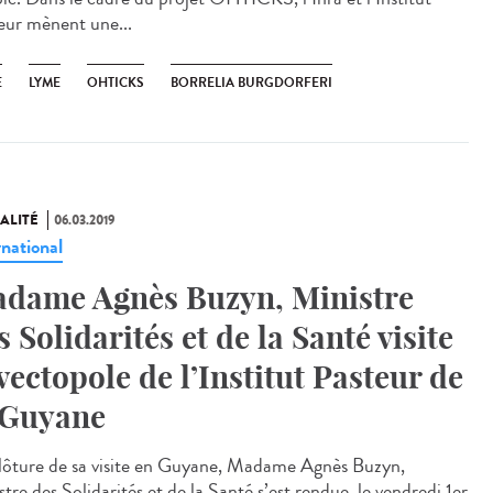
eur mènent une...
E
LYME
OHTICKS
BORRELIA BURGDORFERI
ALITÉ
06.03.2019
rnational
dame Agnès Buzyn, Ministre
s Solidarités et de la Santé visite
 vectopole de l’Institut Pasteur de
 Guyane
lôture de sa visite en Guyane, Madame Agnès Buzyn,
tre des Solidarités et de la Santé s’est rendue, le vendredi 1er