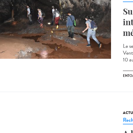
Su
in
mé
Le s
Vent
10 a
ENTO
ACTU
Rech