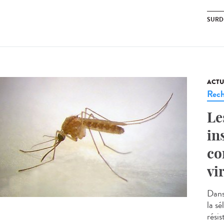
SURD
ACTU
Rech
Le
in
co
vi
Dans
la sé
résis