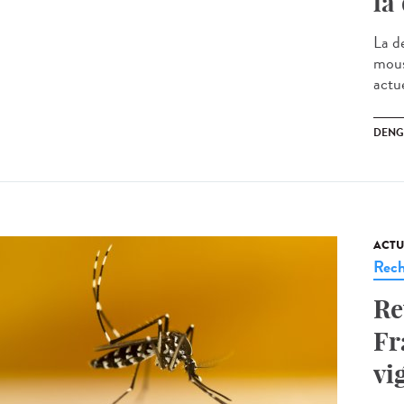
la
La d
mous
actu
DENG
ACTU
Rech
Re
Fr
vi